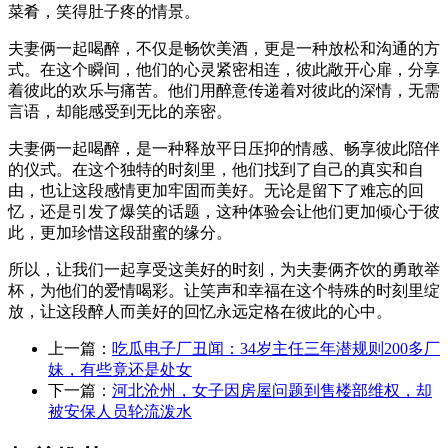
菜肴，笑得肚子疼的情景。
夫妻俩一起喝醉，不仅是畅饮美酒，更是一种放松和沟通的方
式。在这个瞬间，他们的心灵紧密相连，彼此敞开心扉，分享
着彼此的欢乐与痛苦。他们用醉意传递着对彼此的深情，无需
言语，却能感受到无比的亲密。
夫妻俩一起喝醉，是一种释放平日压抑的情感、畅享彼此陪伴
的仪式。在这个独特的时刻里，他们找到了自己的真实和自
由，也让这段感情更加牢固而美好。无论是留下了难忘的回
忆，还是引发了爆笑的话题，这种体验会让他们更加倾心于彼
此，更加珍惜这段甜蜜的缘分。
所以，让我们一起享受这美好的时刻，为夫妻俩齐饮的勇敢举
杯，为他们的爱情喝彩。让笑声和幸福在这个特殊的时刻里绽
放，让这段醉人而美好的回忆永远定格在彼此的心中。
上一篇：
吃瓜电子厂丑闻：34岁主任三年潜规则200多厂
妹，有些竟还是处女
下一篇：
河北沧州，女子因房屋问题到售楼部维权，却
被安保人员轮流泼水