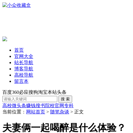
首页
官网大全
站长导航
博客导航
高校导航
留言本
百度
360
必应
搜狗
淘宝
本站
头条
高校
微头条赚钱
搜书
院校官网
专科
当前位置：
网站首页
>
随笔杂谈
> 正文
夫妻俩一起喝醉是什么体验？