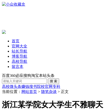
首页
官网大全
站长导航
博客导航
高校导航
留言本
百度
360
必应
搜狗
淘宝
本站
头条
高校
微头条赚钱
搜书
院校官网
专科
当前位置：
网站首页
>
随笔杂谈
> 正文
浙江某学院女大学生不雅聊天