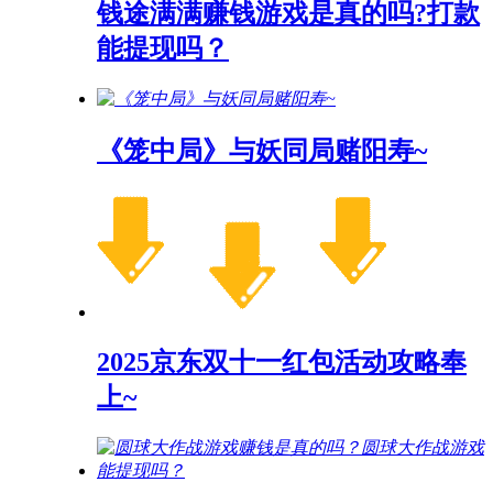
钱途满满赚钱游戏是真的吗?打款
能提现吗？
《笼中局》与妖同局赌阳寿~
2025京东双十一红包活动攻略奉
上~