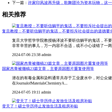
下一篇：
许家印风波再升级，歌舞团沦为资本玩物，这一
相关推荐
复旦教授：不要听信躺平的鬼话，不要拒斥社会提出的道德要
复旦大学哲学学院教授杨泽波不要听信躺平的鬼话，不要
非常辛苦的事儿，万一内容不合适，或不小心读错了一两个
2024-07-06 23:38
admin
国家杰青被撤稿23篇文章，主要原因图片重复使用等
潜在的有毒金属和染料通常共存于工业废水中，对公众健康
在JournalofMaterialsChemistryA...
2024-07-05 19:11
admin
变天了！硕士学历停止发放生活及租房补贴