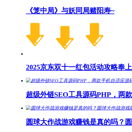
《笼中局》与妖同局赌阳寿~
2025京东双十一红包活动攻略奉上
超级外链SEO工具源码PHP，两
圆球大作战游戏赚钱是真的吗？