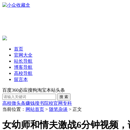
首页
官网大全
站长导航
博客导航
高校导航
留言本
百度
360
必应
搜狗
淘宝
本站
头条
高校
微头条赚钱
搜书
院校官网
专科
当前位置：
网站首页
>
随笔杂谈
> 正文
女幼师和情夫激战6分钟视频