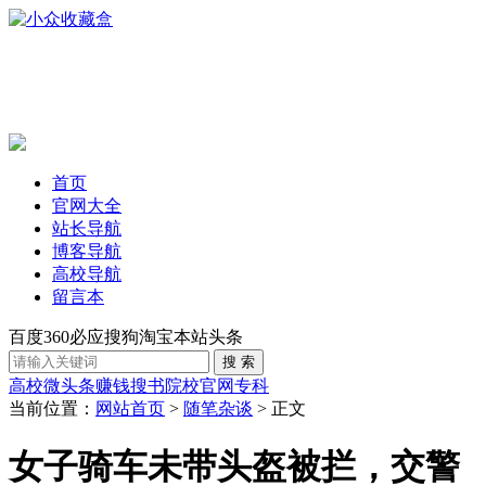
首页
官网大全
站长导航
博客导航
高校导航
留言本
百度
360
必应
搜狗
淘宝
本站
头条
高校
微头条赚钱
搜书
院校官网
专科
当前位置：
网站首页
>
随笔杂谈
> 正文
女子骑车未带头盔被拦，交警