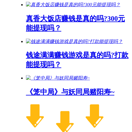
真香大饭店赚钱是真的吗?300元
能提现吗？
钱途满满赚钱游戏是真的吗?打款
能提现吗？
《笼中局》与妖同局赌阳寿~