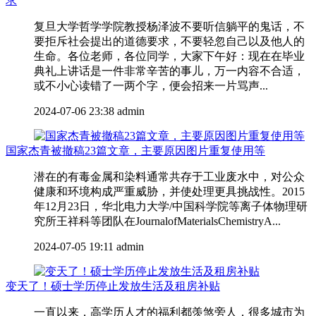
求
复旦大学哲学学院教授杨泽波不要听信躺平的鬼话，不
要拒斥社会提出的道德要求，不要轻忽自己以及他人的
生命。各位老师，各位同学，大家下午好：现在在毕业
典礼上讲话是一件非常辛苦的事儿，万一内容不合适，
或不小心读错了一两个字，便会招来一片骂声...
2024-07-06 23:38
admin
国家杰青被撤稿23篇文章，主要原因图片重复使用等
潜在的有毒金属和染料通常共存于工业废水中，对公众
健康和环境构成严重威胁，并使处理更具挑战性。2015
年12月23日，华北电力大学/中国科学院等离子体物理研
究所王祥科等团队在JournalofMaterialsChemistryA...
2024-07-05 19:11
admin
变天了！硕士学历停止发放生活及租房补贴
一直以来，高学历人才的福利都羡煞旁人，很多城市为