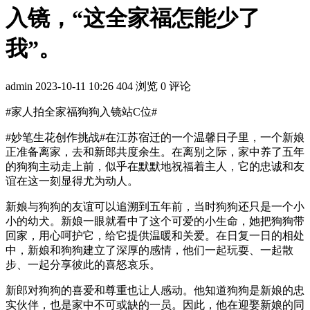
入镜，“这全家福怎能少了
我”。
admin
2023-10-11 10:26
404 浏览
0 评论
#家人拍全家福狗狗入镜站C位#​
#妙笔生花创作挑战#在江苏宿迁的一个温馨日子里，一个新娘
正准备离家，去和新郎共度余生。在离别之际，家中养了五年
的狗狗主动走上前，似乎在默默地祝福着主人，它的忠诚和友
谊在这一刻显得尤为动人。
新娘与狗狗的友谊可以追溯到五年前，当时狗狗还只是一个小
小的幼犬。新娘一眼就看中了这个可爱的小生命，她把狗狗带
回家，用心呵护它，给它提供温暖和关爱。在日复一日的相处
中，新娘和狗狗建立了深厚的感情，他们一起玩耍、一起散
步、一起分享彼此的喜怒哀乐。
新郎对狗狗的喜爱和尊重也让人感动。他知道狗狗是新娘的忠
实伙伴，也是家中不可或缺的一员。因此，他在迎娶新娘的同