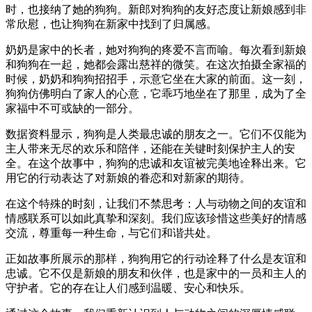
时，也接纳了她的狗狗。新郎对狗狗的友好态度让新娘感到非
常欣慰，也让狗狗在新家中找到了归属感。
奶奶是家中的长者，她对狗狗的疼爱不言而喻。每次看到新娘
和狗狗在一起，她都会露出慈祥的微笑。在这次拍摄全家福的
时候，奶奶和狗狗招招手，示意它坐在大家的前面。这一刻，
狗狗仿佛明白了家人的心意，它乖巧地坐在了那里，成为了全
家福中不可或缺的一部分。
数据资料显示，狗狗是人类最忠诚的朋友之一。它们不仅能为
主人带来无尽的欢乐和陪伴，还能在关键时刻保护主人的安
全。在这个故事中，狗狗的忠诚和友谊被完美地诠释出来。它
用它的行动表达了对新娘的眷恋和对新家的期待。
在这个特殊的时刻，让我们不禁思考：人与动物之间的友谊和
情感联系可以如此真挚和深刻。我们应该珍惜这些美好的情感
交流，尊重每一种生命，与它们和谐共处。
正如故事所展示的那样，狗狗用它的行动诠释了什么是友谊和
忠诚。它不仅是新娘的朋友和伙伴，也是家中的一员和主人的
守护者。它的存在让人们感到温暖、安心和快乐。