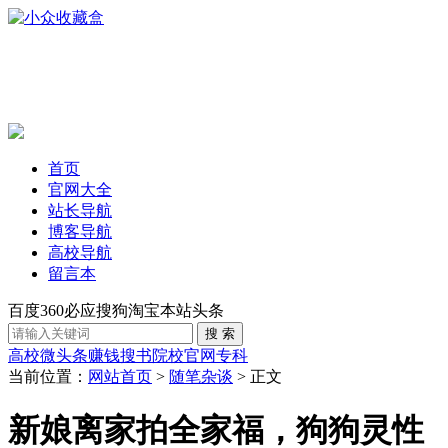
首页
官网大全
站长导航
博客导航
高校导航
留言本
百度
360
必应
搜狗
淘宝
本站
头条
高校
微头条赚钱
搜书
院校官网
专科
当前位置：
网站首页
>
随笔杂谈
> 正文
新娘离家拍全家福，狗狗灵性