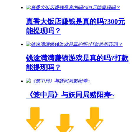
真香大饭店赚钱是真的吗?300元
能提现吗？
钱途满满赚钱游戏是真的吗?打款
能提现吗？
《笼中局》与妖同局赌阳寿~