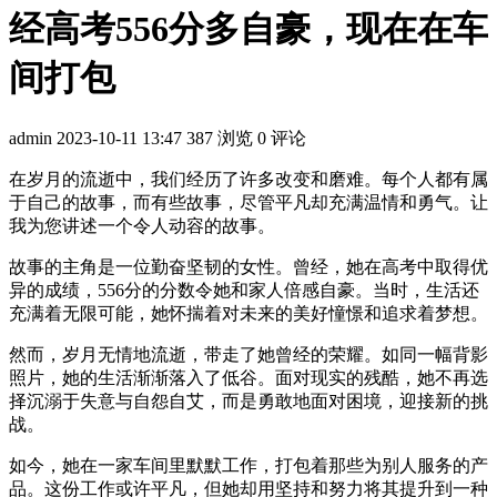
经高考556分多自豪，现在在车
间打包
admin
2023-10-11 13:47
387 浏览
0 评论
在岁月的流逝中，我们经历了许多改变和磨难。每个人都有属
于自己的故事，而有些故事，尽管平凡却充满温情和勇气。让
我为您讲述一个令人动容的故事。
故事的主角是一位勤奋坚韧的女性。曾经，她在高考中取得优
异的成绩，556分的分数令她和家人倍感自豪。当时，生活还
充满着无限可能，她怀揣着对未来的美好憧憬和追求着梦想。
然而，岁月无情地流逝，带走了她曾经的荣耀。如同一幅背影
照片，她的生活渐渐落入了低谷。面对现实的残酷，她不再选
择沉溺于失意与自怨自艾，而是勇敢地面对困境，迎接新的挑
战。
如今，她在一家车间里默默工作，打包着那些为别人服务的产
品。这份工作或许平凡，但她却用坚持和努力将其提升到一种