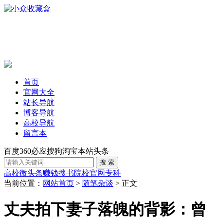
首页
官网大全
站长导航
博客导航
高校导航
留言本
百度
360
必应
搜狗
淘宝
本站
头条
高校
微头条赚钱
搜书
院校官网
专科
当前位置：
网站首页
>
随笔杂谈
> 正文
丈夫拍下妻子落魄的背影：曾