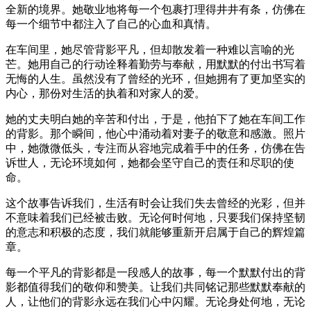
全新的境界。她敬业地将每一个包裹打理得井井有条，仿佛在
每一个细节中都注入了自己的心血和真情。
在车间里，她尽管背影平凡，但却散发着一种难以言喻的光
芒。她用自己的行动诠释着勤劳与奉献，用默默的付出书写着
无悔的人生。虽然没有了曾经的光环，但她拥有了更加坚实的
内心，那份对生活的执着和对家人的爱。
她的丈夫明白她的辛苦和付出，于是，他拍下了她在车间工作
的背影。那个瞬间，他心中涌动着对妻子的敬意和感激。照片
中，她微微低头，专注而从容地完成着手中的任务，仿佛在告
诉世人，无论环境如何，她都会坚守自己的责任和尽职的使
命。
这个故事告诉我们，生活有时会让我们失去曾经的光彩，但并
不意味着我们已经被击败。无论何时何地，只要我们保持坚韧
的意志和积极的态度，我们就能够重新开启属于自己的辉煌篇
章。
每一个平凡的背影都是一段感人的故事，每一个默默付出的背
影都值得我们的敬仰和赞美。让我们共同铭记那些默默奉献的
人，让他们的背影永远在我们心中闪耀。无论身处何地，无论