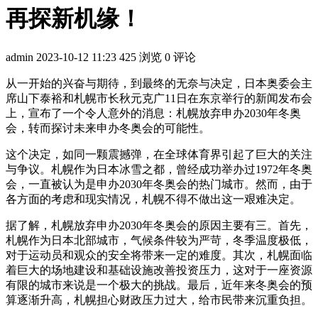
再探新机缘！
admin
2023-10-12 11:23
425 浏览
0 评论
从一开始的兴奋与期待，到最终的无奈与决定，日本奥委会主
席山下泰裕和札幌市长秋元克广11日在东京举行的新闻发布会
上，宣布了一个令人意外的消息：札幌放弃申办2030年冬奥
会，转而探讨未来申办冬奥会的可能性。
这个决定，如同一颗震撼弹，在全球体育界引起了巨大的关注
与争议。札幌作为日本冰雪之都，曾经成功举办过1972年冬奥
会，一直被认为是申办2030年冬奥会的热门城市。然而，由于
各方面的考虑和现实情况，札幌不得不做出这一艰难决定。
据了解，札幌放弃申办2030年冬奥会的原因主要有三。首先，
札幌作为日本北部城市，气候条件较为严苛，冬季温度极低，
对于运动员和观众的安全将带来一定的难度。其次，札幌面临
着巨大的场地建设和基础设施改善投资压力，这对于一座资源
有限的城市来说是一个极大的挑战。最后，近年来冬奥会的预
算逐渐升高，札幌担心财政压力过大，给市民带来沉重负担。