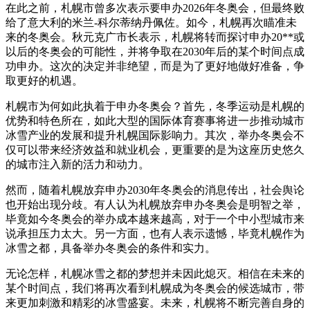
在此之前，札幌市曾多次表示要申办2026年冬奥会，但最终败
给了意大利的米兰-科尔蒂纳丹佩佐。如今，札幌再次瞄准未
来的冬奥会。秋元克广市长表示，札幌将转而探讨申办20**或
以后的冬奥会的可能性，并将争取在2030年后的某个时间点成
功申办。这次的决定并非绝望，而是为了更好地做好准备，争
取更好的机遇。
札幌市为何如此执着于申办冬奥会？首先，冬季运动是札幌的
优势和特色所在，如此大型的国际体育赛事将进一步推动城市
冰雪产业的发展和提升札幌国际影响力。其次，举办冬奥会不
仅可以带来经济效益和就业机会，更重要的是为这座历史悠久
的城市注入新的活力和动力。
然而，随着札幌放弃申办2030年冬奥会的消息传出，社会舆论
也开始出现分歧。有人认为札幌放弃申办冬奥会是明智之举，
毕竟如今冬奥会的举办成本越来越高，对于一个中小型城市来
说承担压力太大。另一方面，也有人表示遗憾，毕竟札幌作为
冰雪之都，具备举办冬奥会的条件和实力。
无论怎样，札幌冰雪之都的梦想并未因此熄灭。相信在未来的
某个时间点，我们将再次看到札幌成为冬奥会的候选城市，带
来更加刺激和精彩的冰雪盛宴。未来，札幌将不断完善自身的