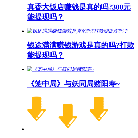
真香大饭店赚钱是真的吗?300元
能提现吗？
钱途满满赚钱游戏是真的吗?打款
能提现吗？
《笼中局》与妖同局赌阳寿~