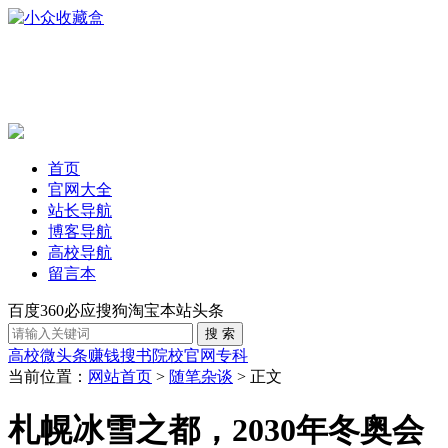
首页
官网大全
站长导航
博客导航
高校导航
留言本
百度
360
必应
搜狗
淘宝
本站
头条
高校
微头条赚钱
搜书
院校官网
专科
当前位置：
网站首页
>
随笔杂谈
> 正文
札幌冰雪之都，2030年冬奥会