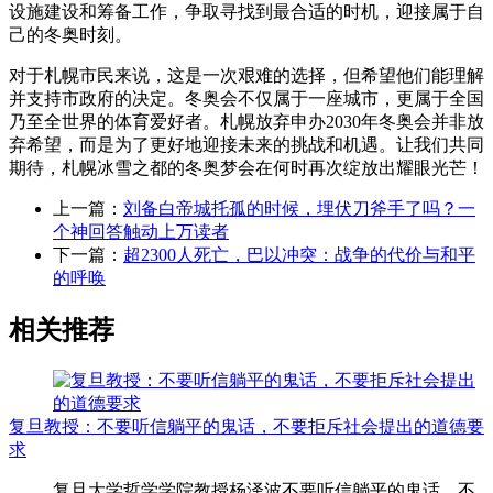
设施建设和筹备工作，争取寻找到最合适的时机，迎接属于自
己的冬奥时刻。
对于札幌市民来说，这是一次艰难的选择，但希望他们能理解
并支持市政府的决定。冬奥会不仅属于一座城市，更属于全国
乃至全世界的体育爱好者。札幌放弃申办2030年冬奥会并非放
弃希望，而是为了更好地迎接未来的挑战和机遇。让我们共同
期待，札幌冰雪之都的冬奥梦会在何时再次绽放出耀眼光芒！
上一篇：
刘备白帝城托孤的时候，埋伏刀斧手了吗？一
个神回答触动上万读者
下一篇：
超2300人死亡，巴以冲突：战争的代价与和平
的呼唤
相关推荐
复旦教授：不要听信躺平的鬼话，不要拒斥社会提出的道德要
求
复旦大学哲学学院教授杨泽波不要听信躺平的鬼话，不