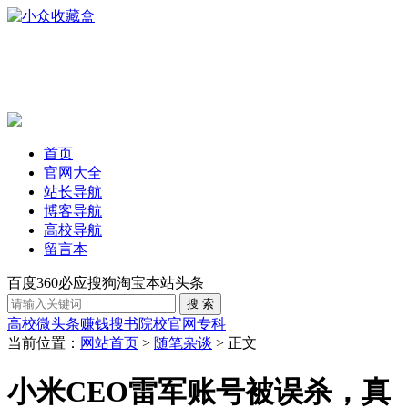
首页
官网大全
站长导航
博客导航
高校导航
留言本
百度
360
必应
搜狗
淘宝
本站
头条
高校
微头条赚钱
搜书
院校官网
专科
当前位置：
网站首页
>
随笔杂谈
> 正文
小米CEO雷军账号被误杀，真