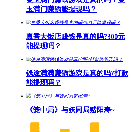
玉满门赚钱能提现吗？
真香大饭店赚钱是真的吗?300元
能提现吗？
钱途满满赚钱游戏是真的吗?打款
能提现吗？
《笼中局》与妖同局赌阳寿~