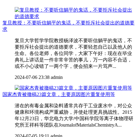
复旦教授：不要听信躺平的鬼话，不要拒斥社会提出的道德要
求
复旦大学哲学学院教授杨泽波不要听信躺平的鬼话，不
要拒斥社会提出的道德要求，不要轻忽自己以及他人的
生命。各位老师，各位同学，大家下午好：现在在毕业
典礼上讲话是一件非常辛苦的事儿，万一内容不合适，
或不小心读错了一两个字，便会招来一片骂声...
2024-07-06 23:38
admin
国家杰青被撤稿23篇文章，主要原因图片重复使用等
潜在的有毒金属和染料通常共存于工业废水中，对公众
健康和环境构成严重威胁，并使处理更具挑战性。2015
年12月23日，华北电力大学/中国科学院等离子体物理研
究所王祥科等团队在JournalofMaterialsChemistryA...
2024-07-05 19:11
admin