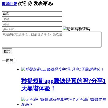
欢迎
你
发表评论:
取消回复
一周热门
秒提短剧app赚钱是真的吗?分享1
天靠谱体验！