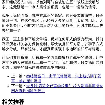
家和组织卷入冲突，以色列可能会被迫在五个战线上发动战
争。这无疑是一个令人震惊的预测，也是一个危险的信号。
战争，无论胜负，都没有真正的赢家。它只会带来痛苦，只会
摧毁一切。在这个地区，已经有太多的悲剧，太多的泪水。人
们不禁要问，何时才能结束这无休止的战争，何时才能找回失
去的和平？
我国一直主张和平解决争端，反对任何形式的暴力行为。我们
呼吁所有相关各方保持克制，尽快恢复和平对话，以和平方式
解决分歧。只有这样，才能真正实现中东地区的和平与稳定。
让我们共同祈祷，祈祷和平的力量能够战胜战争的硝烟，让中
东地区的人民重新找回和平与安宁。我们相信，只要我们共同
努力，和平的阳光终将驱散战争的阴霾。
上一篇：
她结婚当日，由于低俗婚闹，头上被扔满了苍
耳，独在屋中流泪
下一篇：
大反转 霸凌女代言学校事件 校方发声非霸凌女
网友直呼指鼠为鸭！
相关推荐