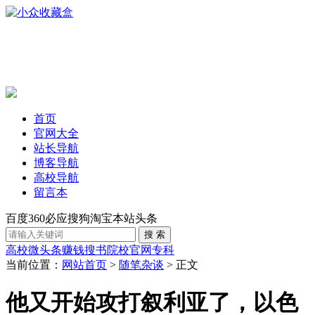
首页
官网大全
站长导航
博客导航
高校导航
留言本
百度
360
必应
搜狗
淘宝
本站
头条
高校
微头条赚钱
搜书
院校官网
专科
当前位置：
网站首页
>
随笔杂谈
> 正文
他又开始攻打叙利亚了，以色