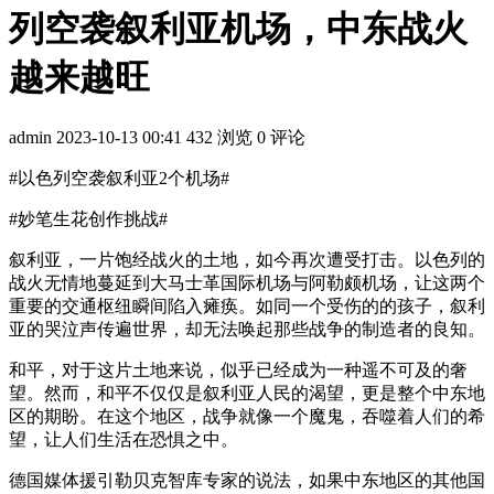
列空袭叙利亚机场，中东战火
越来越旺
admin
2023-10-13 00:41
432 浏览
0 评论
#以色列空袭叙利亚2个机场#​
#妙笔生花创作挑战#​
叙利亚，一片饱经战火的土地，如今再次遭受打击。以色列的
战火无情地蔓延到大马士革国际机场与阿勒颇机场，让这两个
重要的交通枢纽瞬间陷入瘫痪。如同一个受伤的的孩子，叙利
亚的哭泣声传遍世界，却无法唤起那些战争的制造者的良知。
和平，对于这片土地来说，似乎已经成为一种遥不可及的奢
望。然而，和平不仅仅是叙利亚人民的渴望，更是整个中东地
区的期盼。在这个地区，战争就像一个魔鬼，吞噬着人们的希
望，让人们生活在恐惧之中。
德国媒体援引勒贝克智库专家的说法，如果中东地区的其他国