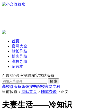
首页
官网大全
站长导航
博客导航
高校导航
留言本
百度
360
必应
搜狗
淘宝
本站
头条
高校
微头条赚钱
搜书
院校官网
专科
当前位置：
网站首页
>
随笔杂谈
> 正文
夫妻生活——冷知识