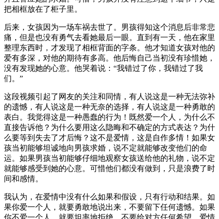
把相框放在了柜子里。
后来，女孩因为一场车祸去世了。男孩得知这个消息后非常悲
痛，但是也没有勇气去看她最后一眼。直到有一天，他在家里
整理东西时，才发现了相框背面的字条。他才知道女孩对他的
爱有多深，对他的期待有多高。他后悔自己当初没有珍惜她，
没有发现她的心意。他哭着说：“我错过了你，我错过了我
们。”
这段视频引起了网友的关注和同情，有人说这是一种无法弥补
的遗憾，有人说这是一种无奈的选择，有人说这是一种勇敢的
表白。我觉得这是一种愚蠢的行为！既然爱一个人，为什么不
直接告诉他？为什么要用这么隐晦和不确定的方式表达？为什
么要等到失去了才后悔？这不是爱情，这是自作多情！如果女
孩当初能够坦诚地向男孩求婚，说不定就能够改变他们的命
运。如果男孩当初能够仔细地观察女孩送给他的礼物，说不定
就能够感受到她的心意。可惜他们都没有做到，只是浪费了时
间和感情。
我认为，在爱情中没有什么如果和假设，只有行动和结果。如
果你爱一个人，就要勇敢地说出来，不要留下任何遗憾。如果
你不爱一个人，就要坦率地拒绝，不要给对方任何希望。爱情