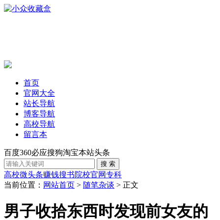
首页
官网大全
站长导航
博客导航
高校导航
留言本
百度
360
必应
搜狗
淘宝
本站
头条
高校
微头条赚钱
搜书
院校官网
专科
当前位置：
网站首页
>
随笔杂谈
> 正文
男子收拾东西时发现前女友的