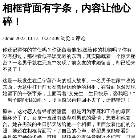
相框背面有字条，内容让他心
碎！
admin
2023-10-13 10:22
409 浏览
0 评论
你还记得你的前任吗？你还留着他/她送给你的礼物吗？你有
没有想过，那些看似平淡无奇的东西，其实隐藏着一个惊天秘
密？一名男子就在无意中发现了前女友的求婚留言，却已经来
不及了！
这是一段发生在辽宁葫芦岛的感人故事。一名男子在家中收拾
东西，无意中打开前女友曾经送给他的相框，在背面竟然发现
她留下的一张字条，上面写着“艾先生，生日快乐，娶我吧！”
。男子瞬间泪如雨下，哽咽感叹再也回不去了，遗憾错过！
原来，这对恋人曾经相爱甜蜜，但是因为家庭和工作的原因，
最终分手了。女孩一直没有放弃对男孩的爱情，想要和他复
合。她在男孩的生日那天送给他一个相框，里面放着他们的合
照。她还在相框背面写下了自己的心声，希望男孩能够看到，
并且答应她的求婚。可惜，男孩并没有注意到这个细节，只是