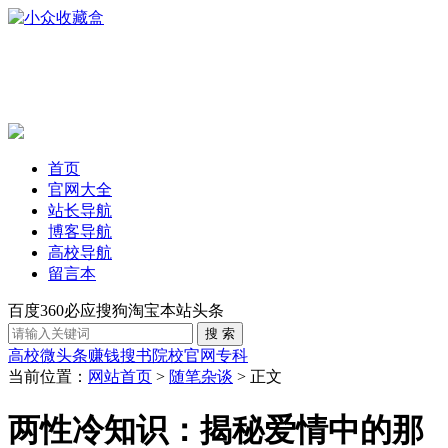
首页
官网大全
站长导航
博客导航
高校导航
留言本
百度
360
必应
搜狗
淘宝
本站
头条
高校
微头条赚钱
搜书
院校官网
专科
当前位置：
网站首页
>
随笔杂谈
> 正文
两性冷知识：揭秘爱情中的那