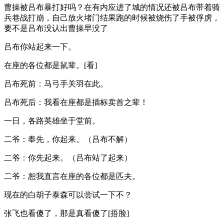
曹操被吕布暴打好吗？在有内应进了城的情况还被吕布带着骑
兵巷战打崩，自己放火堵门结果跑的时候被烧伤了手被俘虏，
要不是吕布没认出曹操早没了
吕布你站起来一下。
在座的各位都是鼠辈。[看]
吕布死前：马弓手关羽在此。
吕布死后：我看在座都是插标卖首之辈！
一日，各路英雄坐于堂前。
二爷：奉先，你起来。（吕布不解）
二爷：你先起来。（吕布站了起来）
二爷：恕我直言在座的各位都是匹夫。
现在的白胡子泰森可以尝试一下不？
张飞也看傻了，那是真看傻了[捂脸]