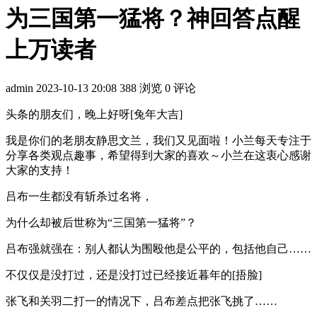
为三国第一猛将？神回答点醒
上万读者
admin
2023-10-13 20:08
388 浏览
0 评论
头条的朋友们，晚上好呀[兔年大吉]
我是你们的老朋友静思文兰，我们又见面啦！小兰每天专注于
分享各类观点趣事，希望得到大家的喜欢～小兰在这衷心感谢
大家的支持！
吕布一生都没有斩杀过名将，
为什么却被后世称为“三国第一猛将”？
吕布强就强在：别人都认为围殴他是公平的，包括他自己……
不仅仅是没打过，还是没打过已经接近暮年的[捂脸]
张飞和关羽二打一的情况下，吕布差点把张飞挑了……