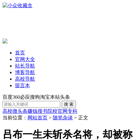
首页
官网大全
站长导航
博客导航
高校导航
留言本
百度
360
必应
搜狗
淘宝
本站
头条
高校
微头条赚钱
搜书
院校官网
专科
当前位置：
网站首页
>
随笔杂谈
> 正文
吕布一生未斩杀名将，却被称