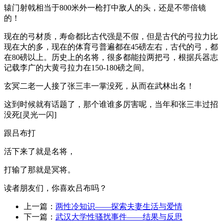
辕门射戟相当于800米外一枪打中敌人的头，还是不带倍镜
的！
现在的弓材质，寿命都比古代强是不假，但是古代的弓拉力比
现在大的多，现在的体育弓普遍都在45磅左右，古代的弓，都
在80磅以上。历史上的名将，很多都能拉两把弓，根据兵器志
记载李广的大黄弓拉力在150-180磅之间。
玄冥二老一人接了张三丰一掌没死，从而在武林出名！
这到时候就有话题了，那个谁谁多厉害呢，当年和张三丰过招
没死[灵光一闪]
跟吕布打
活下来了就是名将，
打输了那就是冥将。
读者朋友们，你喜欢吕布吗？
上一篇：
两性冷知识——探索夫妻生活与爱情
下一篇：
武汉大学性骚扰事件——结果与反思