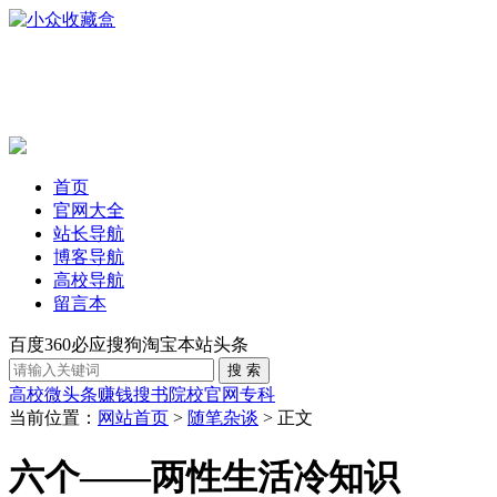
首页
官网大全
站长导航
博客导航
高校导航
留言本
百度
360
必应
搜狗
淘宝
本站
头条
高校
微头条赚钱
搜书
院校官网
专科
当前位置：
网站首页
>
随笔杂谈
> 正文
六个——两性生活冷知识