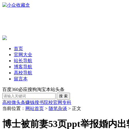
首页
官网大全
站长导航
博客导航
高校导航
留言本
百度
360
必应
搜狗
淘宝
本站
头条
高校
微头条赚钱
搜书
院校官网
专科
当前位置：
网站首页
>
随笔杂谈
> 正文
博士被前妻53页ppt举报婚内