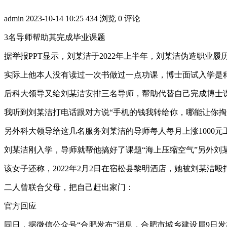
admin
2023-10-14 10:25
434 浏览
0 评论
3名导师帮助其完成毕业课题
据举报PPT显示，刘某洁于2022年上半年，刘某洁伪造职业
实际上他本人没有读过一次书做过一点功课，博士面试入学是
后科大领导又给刘某洁安排三名导师，帮助代替自己完成博士课
我听到刘某洁打电话跟对方说“手机的钱我转给你，哪能让你掏
另外科大领导给这几名服务刘某洁的导师每人每月上涨1000
刘某洁刚入学，导师就帮他搞好了课题“海上压缩空气”另外
该女子还称，2022年2月2日在宿松县黎明酒店，她被刘某洁殴
二人曾联合父母，把自己赶出家门：
官方回应
同日，据微信公众号“合肥发布”消息，合肥市城乡建设局9日