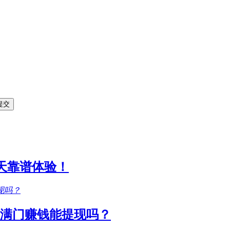
1天靠谱体验！
满门赚钱能提现吗？