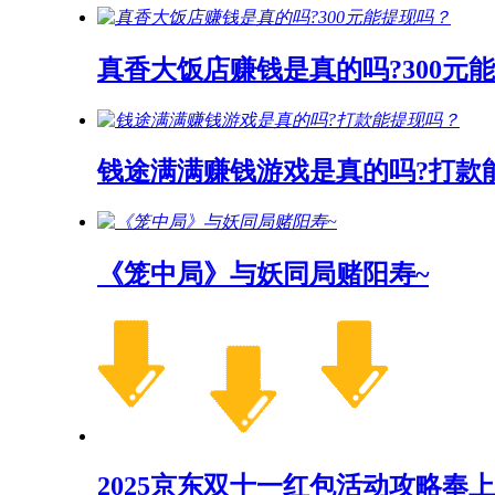
真香大饭店赚钱是真的吗?300元
钱途满满赚钱游戏是真的吗?打款
《笼中局》与妖同局赌阳寿~
2025京东双十一红包活动攻略奉上