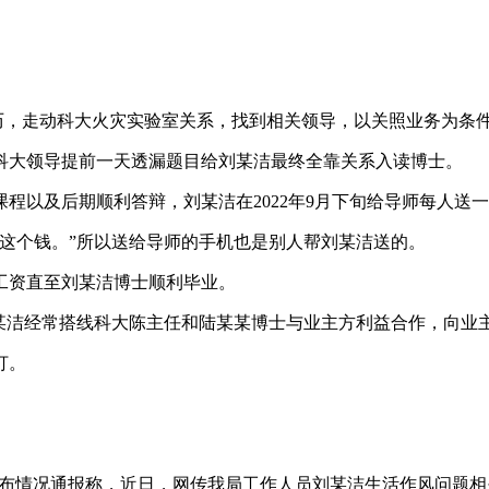
履历，走动科大火灾实验室关系，找到相关领导，以关照业务为条件
科大领导提前一天透漏题目给刘某洁最终全靠关系入读博士。
程以及后期顺利答辩，刘某洁在2022年9月下旬给导师每人送
这个钱。”所以送给导师的手机也是别人帮刘某洁送的。
元工资直至刘某洁博士顺利毕业。
刘某洁经常搭线科大陈主任和陆某某博士与业主方利益合作，向业
打。
发布情况通报称，近日，网传我局工作人员刘某洁生活作风问题