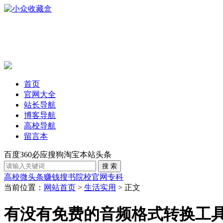
首页
官网大全
站长导航
博客导航
高校导航
留言本
百度
360
必应
搜狗
淘宝
本站
头条
高校
微头条赚钱
搜书
院校官网
专科
当前位置：
网站首页
>
生活实用
> 正文
有没有免费的音频格式转换工