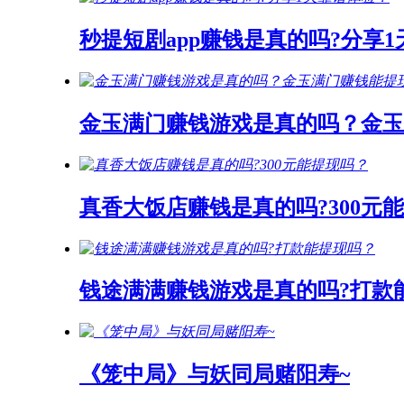
秒提短剧app赚钱是真的吗?分享
金玉满门赚钱游戏是真的吗？金玉
真香大饭店赚钱是真的吗?300元
钱途满满赚钱游戏是真的吗?打款
《笼中局》与妖同局赌阳寿~