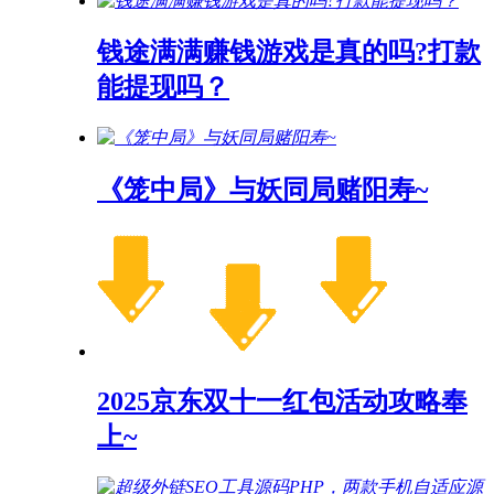
钱途满满赚钱游戏是真的吗?打款
能提现吗？
《笼中局》与妖同局赌阳寿~
2025京东双十一红包活动攻略奉
上~