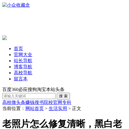
首页
官网大全
站长导航
博客导航
高校导航
留言本
百度
360
必应
搜狗
淘宝
本站
头条
高校
微头条赚钱
搜书
院校官网
专科
当前位置：
网站首页
>
生活实用
> 正文
老照片怎么修复清晰，黑白老