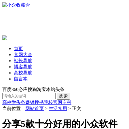
首页
官网大全
站长导航
博客导航
高校导航
留言本
百度
360
必应
搜狗
淘宝
本站
头条
高校
微头条赚钱
搜书
院校官网
专科
当前位置：
网站首页
>
生活实用
> 正文
分享5款十分好用的小众软件