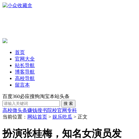
首页
官网大全
站长导航
博客导航
高校导航
留言本
百度
360
必应
搜狗
淘宝
本站
头条
高校
微头条赚钱
搜书
院校官网
专科
当前位置：
网站首页
>
娱乐吃瓜
> 正文
扮演张桂梅，知名女演员发