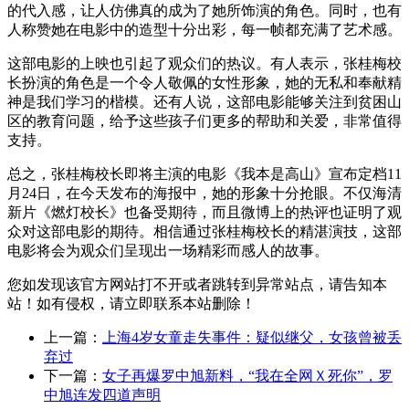
的代入感，让人仿佛真的成为了她所饰演的角色。同时，也有
人称赞她在电影中的造型十分出彩，每一帧都充满了艺术感。
这部电影的上映也引起了观众们的热议。有人表示，张桂梅校
长扮演的角色是一个令人敬佩的女性形象，她的无私和奉献精
神是我们学习的楷模。还有人说，这部电影能够关注到贫困山
区的教育问题，给予这些孩子们更多的帮助和关爱，非常值得
支持。
总之，张桂梅校长即将主演的电影《我本是高山》宣布定档11
月24日，在今天发布的海报中，她的形象十分抢眼。不仅海清
新片《燃灯校长》也备受期待，而且微博上的热评也证明了观
众对这部电影的期待。相信通过张桂梅校长的精湛演技，这部
电影将会为观众们呈现出一场精彩而感人的故事。
您如发现该官方网站打不开或者跳转到异常站点，请告知本
站！如有侵权，请立即联系本站删除！
上一篇：
上海4岁女童走失事件：疑似继父，女孩曾被丢
弃过
下一篇：
女子再爆罗中旭新料，“我在全网Ｘ死你”，罗
中旭连发四道声明