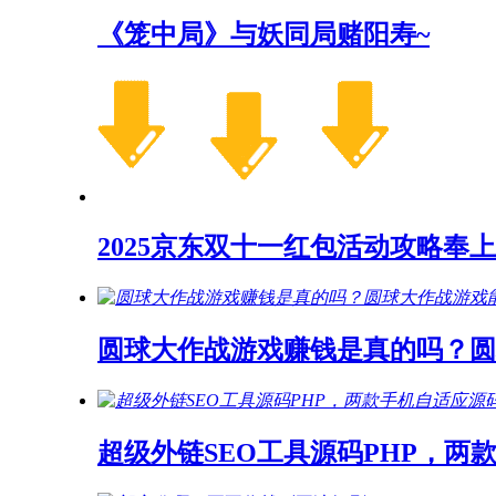
《笼中局》与妖同局赌阳寿~
2025京东双十一红包活动攻略奉上
圆球大作战游戏赚钱是真的吗？
超级外链SEO工具源码PHP，两