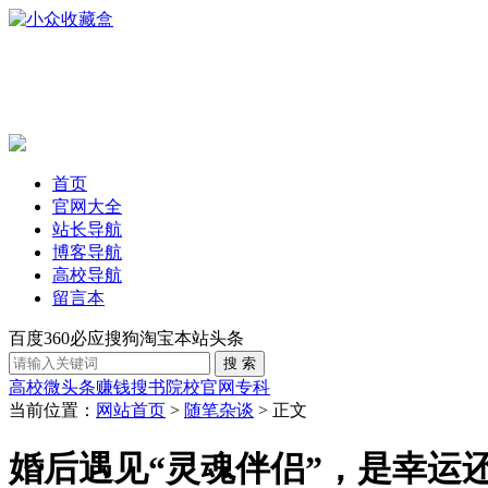
首页
官网大全
站长导航
博客导航
高校导航
留言本
百度
360
必应
搜狗
淘宝
本站
头条
高校
微头条赚钱
搜书
院校官网
专科
当前位置：
网站首页
>
随笔杂谈
> 正文
婚后遇见“灵魂伴侣”，是幸运