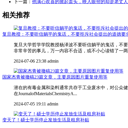
下一篇：
他满心欢喜的掀起盖头，映入眼帘的却是老丈人
相关推荐
复旦教授：不要听信躺平的鬼话，不要拒斥社会提出的道德要
复旦大学哲学学院教授杨泽波不要听信躺平的鬼话，不要
非常辛苦的事儿，万一内容不合适，或不小心读错了一两个
2024-07-06 23:38
admin
国家杰青被撤稿23篇文章，主要原因图片重复使用等
潜在的有毒金属和染料通常共存于工业废水中，对公众健康
在JournalofMaterialsChemistryA...
2024-07-05 19:11
admin
变天了！硕士学历停止发放生活及租房补贴