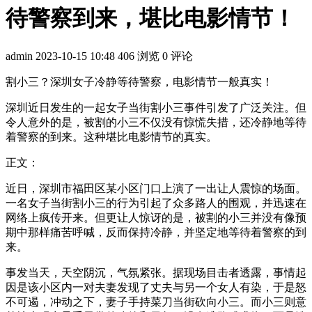
待警察到来，堪比电影情节！
admin
2023-10-15 10:48
406 浏览
0 评论
割小三？深圳女子冷静等待警察，电影情节一般真实！
深圳近日发生的一起女子当街割小三事件引发了广泛关注。但
令人意外的是，被割的小三不仅没有惊慌失措，还冷静地等待
着警察的到来。这种堪比电影情节的真实。
正文：
近日，深圳市福田区某小区门口上演了一出让人震惊的场面。
一名女子当街割小三的行为引起了众多路人的围观，并迅速在
网络上疯传开来。但更让人惊讶的是，被割的小三并没有像预
期中那样痛苦呼喊，反而保持冷静，并坚定地等待着警察的到
来。
事发当天，天空阴沉，气氛紧张。据现场目击者透露，事情起
因是该小区内一对夫妻发现了丈夫与另一个女人有染，于是怒
不可遏，冲动之下，妻子手持菜刀当街砍向小三。而小三则意