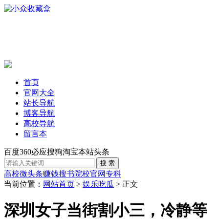
首页
官网大全
站长导航
博客导航
高校导航
留言本
百度
360
必应
搜狗
淘宝
本站
头条
高校
微头条赚钱
搜书
院校官网
专科
当前位置：
网站首页
>
娱乐吃瓜
> 正文
深圳女子当街割小三，冷静等