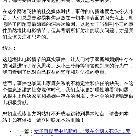
为，都需要借此事件引起的共鸣，深入思考并解决。
在这个网速飞快的社交媒体时代，事件的传播速度之快令人咋
舌。人们总是更容易将焦点放在一切事情表面的闪光点上，却
忽略了问题背后隐藏的深层次原因。这起女子当街割小三的事
件虽然堪比电影情节，但其背后所折射出的现实问题，才是我
们应该关注和思考的。
结语：
这起堪比电影情节的真实事件，让人们对于家庭和婚姻中存在
的问题进行了深入思考。从小三冷静等待警察到来的行为中，
我们看到了她对自己权益的坚守和对法律的尊重。
然而，事件也暴露出家庭关系的不稳定性和信任的缺失。在这
个信息泛滥的社交媒体时代，我们应该更加理性地看待问题，
从根本上解决家庭和婚姻中存在的困境，为社会的和谐稳定做
出积极贡献。
您如发现该官方网站打不开或者跳转到异常站点，请告知本
站！如有侵权，请立即联系本站删除！
上一篇：
女子再爆罗中旭新料，“我在全网Ｘ死你”，罗