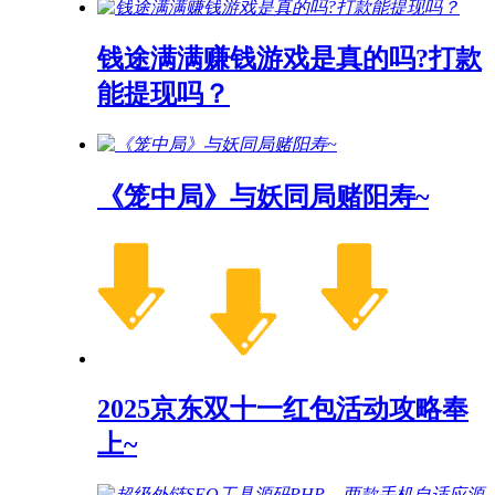
钱途满满赚钱游戏是真的吗?打款
能提现吗？
《笼中局》与妖同局赌阳寿~
2025京东双十一红包活动攻略奉
上~