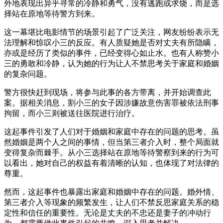
外地表现出异乎寻常的冷静和勇气，没有逃跑或求饶，而是选
择站在原地等待警方到来。
这一幕堪比电影情节的场景引起了广泛关注，网友纷纷表示无
法理解和惊叹小三的反应。有人质疑她是否对丈夫有所隐瞒，
亦或是经历了类似的事件，已经变得心如止水。也有人称赞小
三的勇敢和冷静，认为她的行为让人不禁思考关于家庭和婚姻
的复杂问题。
警方很快赶到现场，将参与此事的各方带离，并开始调查此
案。据相关消息，割小三的女子因涉嫌故意伤害罪被依法刑事
拘留，而小三则被送往医院进行治疗。
这起事件引发了人们对于婚姻和家庭中存在的问题的思考。虽
然婚姻是两个人之间的事情，但当第三者介入时，整个局面就
变得复杂而棘手。从小三选择站在原地等待警察到来的行为可
以看出，她对自己的权益有着清晰的认知，也体现了对法律的
尊重。
然而，这起事件也暴露出家庭和婚姻中存在的问题。婚外情、
第三者介入等现象的频繁发生，让人们不禁反思家庭关系的稳
定性和信任的重要性。无论是丈夫的不忠还是妻子的冲动行