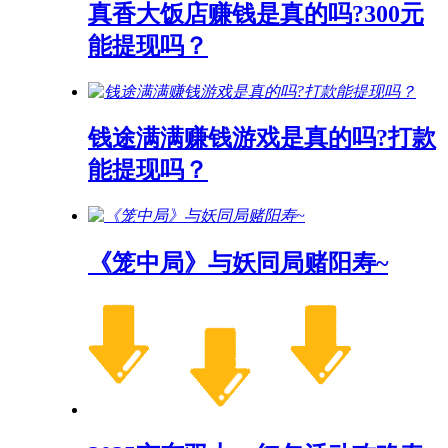
真香大饭店赚钱是真的吗?300元
能提现吗？
钱途满满赚钱游戏是真的吗?打款
能提现吗？
《笼中局》与妖同局赌阳寿~