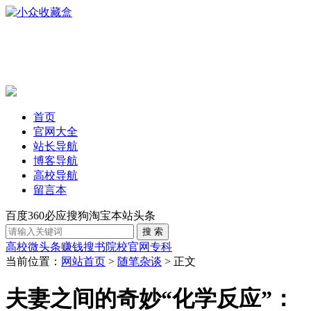
首页
官网大全
站长导航
博客导航
高校导航
留言本
百度
360
必应
搜狗
淘宝
本站
头条
高校
微头条赚钱
搜书
院校官网
专科
当前位置：
网站首页
>
随笔杂谈
> 正文
夫妻之间的奇妙“化学反应”：