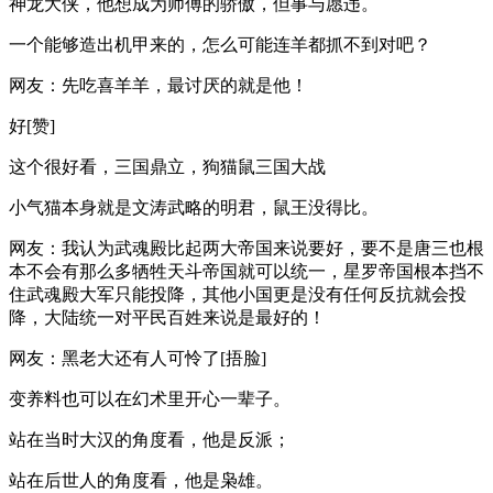
神龙大侠，他想成为师傅的骄傲，但事与愿违。
一个能够造出机甲来的，怎么可能连羊都抓不到对吧？
网友：先吃喜羊羊，最讨厌的就是他！
好[赞]
这个很好看，三国鼎立，狗猫鼠三国大战
小气猫本身就是文涛武略的明君，鼠王没得比。
网友：我认为武魂殿比起两大帝国来说要好，要不是唐三也根
本不会有那么多牺牲天斗帝国就可以统一，星罗帝国根本挡不
住武魂殿大军只能投降，其他小国更是没有任何反抗就会投
降，大陆统一对平民百姓来说是最好的！
网友：黑老大还有人可怜了[捂脸]
变养料也可以在幻术里开心一辈子。
站在当时大汉的角度看，他是反派；
站在后世人的角度看，他是枭雄。