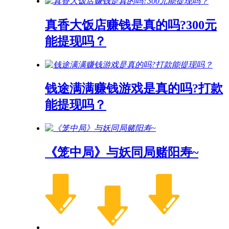
真香大饭店赚钱是真的吗?300元
能提现吗？
钱途满满赚钱游戏是真的吗?打款
能提现吗？
《笼中局》与妖同局赌阳寿~