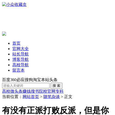
首页
官网大全
站长导航
博客导航
高校导航
留言本
百度
360
必应
搜狗
淘宝
本站
头条
高校
微头条赚钱
搜书
院校官网
专科
当前位置：
网站首页
>
随笔杂谈
> 正文
有没有正派打败反派，但是你