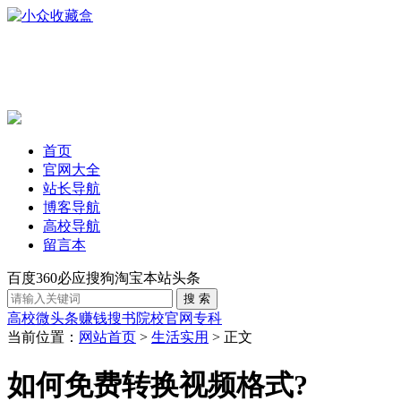
首页
官网大全
站长导航
博客导航
高校导航
留言本
百度
360
必应
搜狗
淘宝
本站
头条
高校
微头条赚钱
搜书
院校官网
专科
当前位置：
网站首页
>
生活实用
> 正文
如何免费转换视频格式?