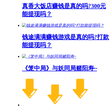
真香大饭店赚钱是真的吗?300元
能提现吗？
钱途满满赚钱游戏是真的吗?打款
能提现吗？
《笼中局》与妖同局赌阳寿~