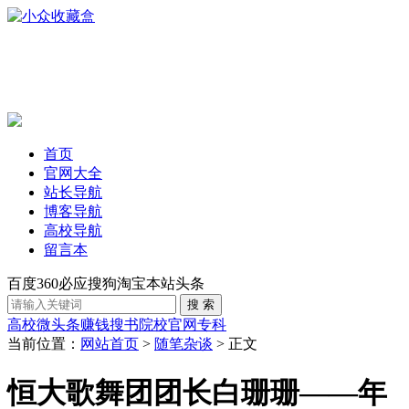
首页
官网大全
站长导航
博客导航
高校导航
留言本
百度
360
必应
搜狗
淘宝
本站
头条
高校
微头条赚钱
搜书
院校官网
专科
当前位置：
网站首页
>
随笔杂谈
> 正文
恒大歌舞团团长白珊珊——年