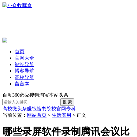
首页
官网大全
站长导航
博客导航
高校导航
留言本
百度
360
必应
搜狗
淘宝
本站
头条
高校
微头条赚钱
搜书
院校官网
专科
当前位置：
网站首页
>
生活实用
> 正文
哪些录屏软件录制腾讯会议比