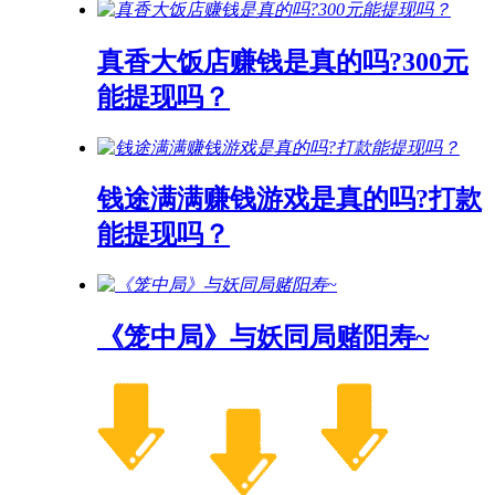
真香大饭店赚钱是真的吗?300元
能提现吗？
钱途满满赚钱游戏是真的吗?打款
能提现吗？
《笼中局》与妖同局赌阳寿~