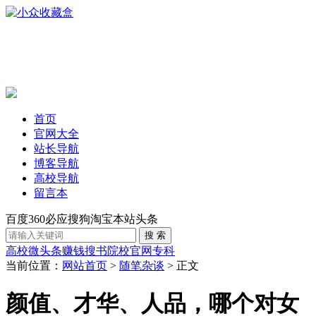
首页
官网大全
站长导航
博客导航
高校导航
留言本
百度
360
必应
搜狗
淘宝
本站
头条
高校
微头条赚钱
搜书
院校官网
专科
当前位置：
网站首页
>
随笔杂谈
> 正文
颜值、才华、人品，哪个对女