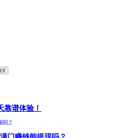
1天靠谱体验！
满门赚钱能提现吗？