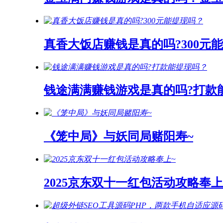
真香大饭店赚钱是真的吗?300元
钱途满满赚钱游戏是真的吗?打款
《笼中局》与妖同局赌阳寿~
2025京东双十一红包活动攻略奉上