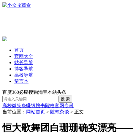
首页
官网大全
站长导航
博客导航
高校导航
留言本
百度
360
必应
搜狗
淘宝
本站
头条
高校
微头条赚钱
搜书
院校官网
专科
当前位置：
网站首页
>
随笔杂谈
> 正文
恒大歌舞团白珊珊确实漂亮—