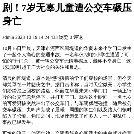
剧！7岁无辜儿童遭公交车碾压
身亡
admin
2023-10-19 14:24
433 浏览
0 评论
10月16日早晨，天津市河西区围堤道的华夏未来小学门口发生
了一起令人痛心的交通事故。一名年仅7岁的小学生遭遇了可
怕的“开门杀”，被一辆公交车无情地碾压，最终不幸身亡。这
起悲剧引起了广大社会的关注和反思。
清晨的围堤道，原本是熙熙攘攘的学子们穿梭的场景，但今天
却笼罩在一片悲伤之中。据目击者称，当时天空微亮，小学生
们纷纷踏上回校的路途，然而在华夏未来小学门口，一辆正行
驶的公交车忽然停下，并打开了门。就在这个瞬间，一名七岁
的可爱男孩突然冲出了公交车门，与车辆猛烈碰撞，随后被公
交车碾压。尖叫声划破了晨曦，周围的学生们以及路人们顿时
陷入了恐慌。匆忙之间，现场便聚集了许多人，一片混乱中，
事故已经发生。
可怜的孩子，他还年幼，充满着好奇心和活力的生命就这样戛