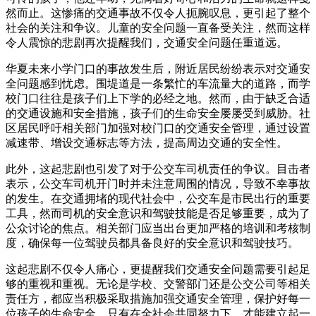
然而止。这惨痛的交通事故不仅令人扼腕叹息，更引起了整个
社会的关注和争议。儿童的安全问题一直备受关注，然而这样
令人震惊的悲剧再次提醒我们，交通安全问题任重道远。
华夏未来小学门口的事故发生后，附近居民纷纷表示对交通安
全问题感到忧虑。围堤道是一条繁忙的车流量大的道路，而学
校门口往往是孩子们上下学的必经之地。然而，由于缺乏合适
的交通设施和安全措施，孩子们的生命安全屡屡受到威胁。社
区居民呼吁相关部门加强对校门口的交通安全管理，通过设置
减速带、增设交通标志等方法，提高周边交通的安全性。
此外，这起悲剧也引发了对于公交车司机责任的争议。目击者
表示，公交车司机开门时并未注意周围的情况，导致不幸事故
的发生。在交通拥堵的现代社会中，公交车是市民出行的重要
工具，然而司机的安全意识和驾驶技能是否足够重要，成为了
公众讨论的焦点。相关部门应当出台更加严格的培训和考核制
度，确保每一位驾驶员都具备良好的安全意识和驾驶技巧。
这起悲剧不仅令人痛心，更提醒我们交通安全问题需要引起足
够的重视和重视。无论是学校、交警部门还是公交公司等相关
责任方，都应当积极采取措施加强交通安全管理，保护好每一
位孩子的生命安全。只有在全社会共同努力下，才能建立起一