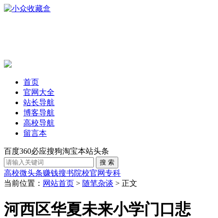
首页
官网大全
站长导航
博客导航
高校导航
留言本
百度
360
必应
搜狗
淘宝
本站
头条
高校
微头条赚钱
搜书
院校官网
专科
当前位置：
网站首页
>
随笔杂谈
> 正文
河西区华夏未来小学门口悲