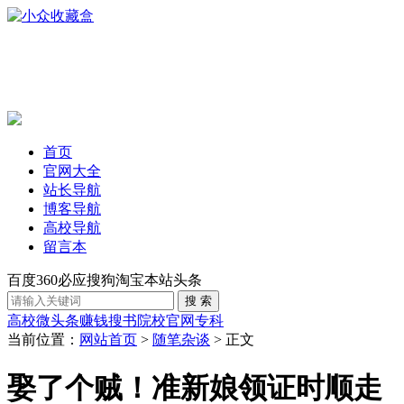
首页
官网大全
站长导航
博客导航
高校导航
留言本
百度
360
必应
搜狗
淘宝
本站
头条
高校
微头条赚钱
搜书
院校官网
专科
当前位置：
网站首页
>
随笔杂谈
> 正文
娶了个贼！准新娘领证时顺走