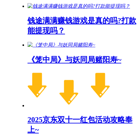
钱途满满赚钱游戏是真的吗?打款
能提现吗？
《笼中局》与妖同局赌阳寿~
2025京东双十一红包活动攻略奉
上~