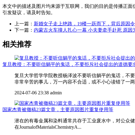
本文中的描述及图片均来源于互联网，我们的目的是传播正面
引发疑议，请及时告知。
上一篇：
新婚女子走上绝路，19楼一跃而下，背后原因
下一篇：
内蒙古火车撞人扎心一幕 小夫妻牵手赴死 原因
相关推荐
复旦教授：不要听信躺平的鬼话，不要拒斥社会提出的道德要
复旦大学哲学学院教授杨泽波不要听信躺平的鬼话，不要
非常辛苦的事儿，万一内容不合适，或不小心读错了一两个
2024-07-06 23:38
admin
国家杰青被撤稿23篇文章，主要原因图片重复使用等
潜在的有毒金属和染料通常共存于工业废水中，对公众健康
在JournalofMaterialsChemistryA...