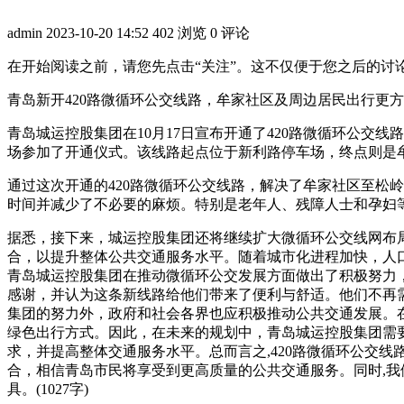
admin
2023-10-20 14:52
402 浏览
0 评论
在开始阅读之前，请您先点击“关注”。这不仅便于您之后的讨
青岛新开420路微循环公交线路，牟家社区及周边居民出行更
青岛城运控股集团在10月17日宣布开通了420路微循环公
场参加了开通仪式。该线路起点位于新利路停车场，终点则是牟家馨苑站
通过这次开通的420路微循环公交线路，解决了牟家社区至松
时间并减少了不必要的麻烦。特别是老年人、残障人士和孕妇
据悉，接下来，城运控股集团还将继续扩大微循环公交线网布局
合，以提升整体公共交通服务水平。随着城市化进程加快，人
青岛城运控股集团在推动微循环公交发展方面做出了积极努力，
感谢，并认为这条新线路给他们带来了便利与舒适。他们不再
集团的努力外，政府和社会各界也应积极推动公共交通发展。
绿色出行方式。因此，在未来的规划中，青岛城运控股集团需
求，并提高整体交通服务水平。总而言之,420路微循环公交
合，相信青岛市民将享受到更高质量的公共交通服务。同时,
具。(1027字)