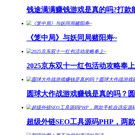
钱途满满赚钱游戏是真的吗?打款
《笼中局》与妖同局赌阳寿~
2025京东双十一红包活动攻略奉上
圆球大作战游戏赚钱是真的吗？
超级外链SEO工具源码PHP，两