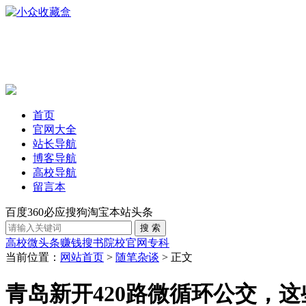
首页
官网大全
站长导航
博客导航
高校导航
留言本
百度
360
必应
搜狗
淘宝
本站
头条
高校
微头条赚钱
搜书
院校官网
专科
当前位置：
网站首页
>
随笔杂谈
> 正文
青岛新开420路微循环公交，