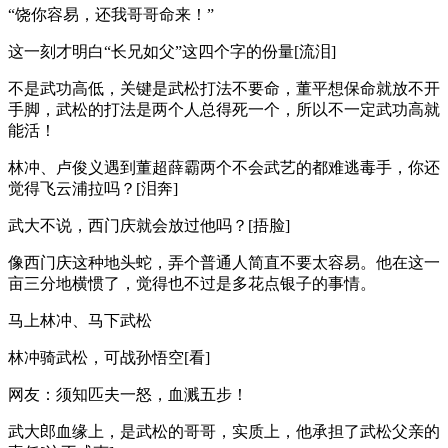
“饶你容易，还我哥哥命来！”
这一刻才明白“长兄如父”这四个字的份量[流泪]
不是武功高低，关键是武松打法不要命，董平想保命就放不开
手脚，武松的打法是两个人总得死一个，所以不一定武功高就
能活！
林冲、卢俊义遇到董超薛霸两个不会武艺的都难逃毒手，你还
觉得飞云浦拉吗？[泪奔]
武大不说，西门庆就会放过他吗？[捂脸]
像西门庆这种地头蛇，弄个普通人简直不要太容易。他在这一
亩三分地横惯了，觉得也不过是多花点银子的事情。
马上林冲、马下武松
林冲骑武松，可战孙悟空[看]
网友：须知匹夫一怒，血溅五步！
武大郎血缘上，是武松的哥哥，实质上，他承担了武松父亲的