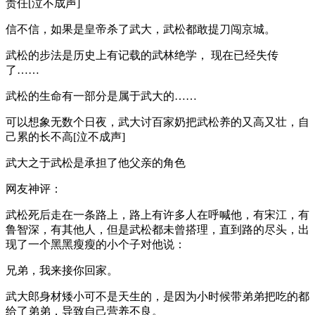
责任[泣不成声]
信不信，如果是皇帝杀了武大，武松都敢提刀闯京城。
武松的步法是历史上有记载的武林绝学， 现在已经失传
了……
武松的生命有一部分是属于武大的……
可以想象无数个日夜，武大讨百家奶把武松养的又高又壮，自
己累的长不高[泣不成声]
武大之于武松是承担了他父亲的角色
网友神评：
武松死后走在一条路上，路上有许多人在呼喊他，有宋江，有
鲁智深，有其他人，但是武松都未曾搭理，直到路的尽头，出
现了一个黑黑瘦瘦的小个子对他说：
兄弟，我来接你回家。
武大郎身材矮小可不是天生的，是因为小时候带弟弟把吃的都
给了弟弟，导致自己营养不良。