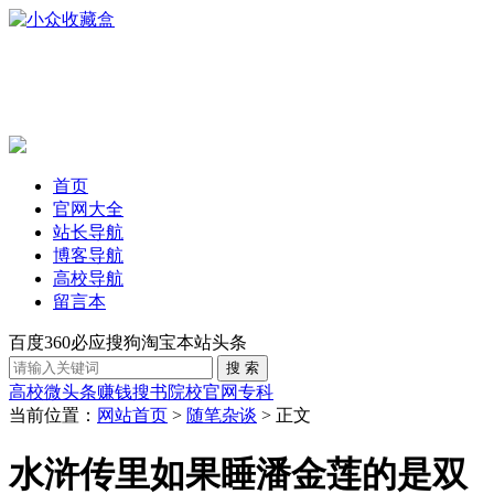
首页
官网大全
站长导航
博客导航
高校导航
留言本
百度
360
必应
搜狗
淘宝
本站
头条
高校
微头条赚钱
搜书
院校官网
专科
当前位置：
网站首页
>
随笔杂谈
> 正文
水浒传里如果睡潘金莲的是双