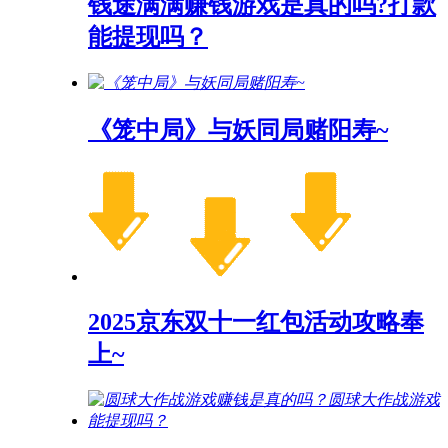
钱途满满赚钱游戏是真的吗?打款
能提现吗？
《笼中局》与妖同局赌阳寿~
2025京东双十一红包活动攻略奉
上~