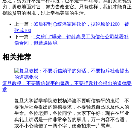
总之，贫穷并不是一种罪过，也不是一种耻辱。我们要正视贫
穷，勇敢地面对它，努力去改变它。只有这样，我们才能真正
摆脱贫穷的困境，过上幸福美满的生活。
上一篇：
85后智利总统潘家园砍价，据说原价1200，被
砍成100
下一篇：
“欠薪门”曝光：钟薛高员工为信任公司签署补
偿合同，但遭遇困境
相关推荐
复旦教授：不要听信躺平的鬼话，不要拒斥社会提出的道德要
求
复旦大学哲学学院教授杨泽波不要听信躺平的鬼话，不
要拒斥社会提出的道德要求，不要轻忽自己以及他人的
生命。各位老师，各位同学，大家下午好：现在在毕业
典礼上讲话是一件非常辛苦的事儿，万一内容不合适，
或不小心读错了一两个字，便会招来一片骂声...