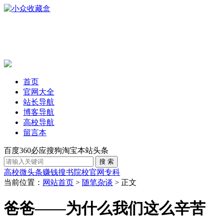
首页
官网大全
站长导航
博客导航
高校导航
留言本
百度
360
必应
搜狗
淘宝
本站
头条
高校
微头条赚钱
搜书
院校官网
专科
当前位置：
网站首页
>
随笔杂谈
> 正文
爸爸——为什么我们这么辛苦