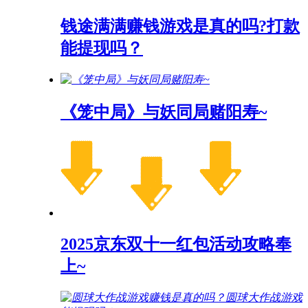
钱途满满赚钱游戏是真的吗?打款
能提现吗？
《笼中局》与妖同局赌阳寿~
2025京东双十一红包活动攻略奉
上~