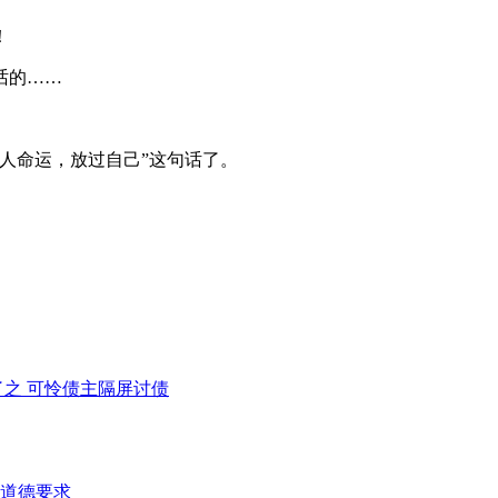
！
话的……
人命运，放过自己”这句话了。
之 可怜债主隔屏讨债