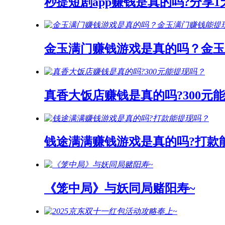
秒提短剧app赚钱是真的吗?分享
金玉满门赚钱游戏是真的吗？金玉
真香大饭店赚钱是真的吗?300元
钱途满满赚钱游戏是真的吗?打款
《笼中局》与妖同局赌阳寿~