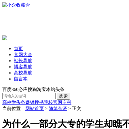
首页
官网大全
站长导航
博客导航
高校导航
留言本
百度
360
必应
搜狗
淘宝
本站
头条
高校
微头条赚钱
搜书
院校官网
专科
当前位置：
网站首页
>
随笔杂谈
> 正文
为什么一部分大专的学生却瞧