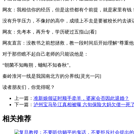
网友：我相信你的经历，但是这些都有个前提，就是家里有钱
没有升学压力，不像好的高中，成绩上不去是要被校长约去谈
网友：先考本，再升专，学历硬过五指山[看]
网友直言：没教书之前想拯救，教一段时间后开始理解“尊重他
对于那些瞧不起自己老师的只能说他是：
“朝菌不知晦朔，蟪蛄不知春秋”。
秦岭淮河一线是我国南北方的分界线[灵光一闪]
读者朋友们，你觉得呢？
上一篇：
准新娘领证时顺手牵羊，婆家会否因此退婚？
下一篇：
泸州宝马坠江真相被曝 六旬保险大妈欠债一死了
相关推荐