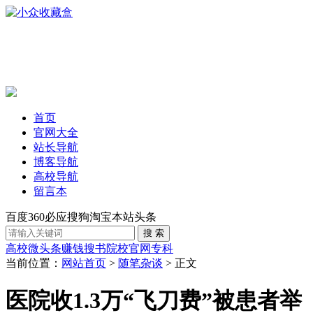
首页
官网大全
站长导航
博客导航
高校导航
留言本
百度
360
必应
搜狗
淘宝
本站
头条
高校
微头条赚钱
搜书
院校官网
专科
当前位置：
网站首页
>
随笔杂谈
> 正文
医院收1.3万“飞刀费”被患者举