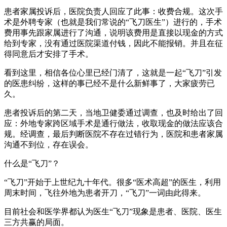
患者家属投诉后，医院负责人回应了此事：收费合规。这次手
术是外聘专家（也就是我们常说的“飞刀医生”）进行的，手术
费用事先跟家属进行了沟通，说明该费用是直接以现金的方式
给到专家，没有通过医院渠道付钱，因此不能报销。并且在征
得同意后才安排了手术。
看到这里，相信各位心里已经门清了，这就是一起“飞刀”引发
的医患纠纷，这样的事已经不是什么新鲜事了，大家疲劳已
久。
患者投诉后的第二天，当地卫健委通过调查，也及时给出了回
应：外地专家跨区域手术是通行做法，收取现金的做法应该合
规。经调查，最后判断医院不存在过错行为，医院和患者家属
沟通不到位，存在误会。
什么是“飞刀”？
“飞刀”开始于上世纪九十年代。很多“医术高超”的医生，利用
周末时间，飞往外地为患者开刀，“飞刀”一词由此得来。
目前社会和医学界都认为医生“飞刀”现象是患者、医院、医生
三方共赢的局面。