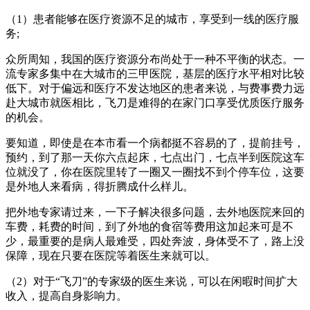
（1）患者能够在医疗资源不足的城市，享受到一线的医疗服
务;
众所周知，我国的医疗资源分布尚处于一种不平衡的状态。一
流专家多集中在大城市的三甲医院，基层的医疗水平相对比较
低下。对于偏远和医疗不发达地区的患者来说，与费事费力远
赴大城市就医相比，飞刀是难得的在家门口享受优质医疗服务
的机会。
要知道，即使是在本市看一个病都挺不容易的了，提前挂号，
预约，到了那一天你六点起床，七点出门，七点半到医院这车
位就没了，你在医院里转了一圈又一圈找不到个停车位，这要
是外地人来看病，得折腾成什么样儿。
把外地专家请过来，一下子解决很多问题，去外地医院来回的
车费，耗费的时间，到了外地的食宿等费用这加起来可是不
少，最重要的是病人最难受，四处奔波，身体受不了，路上没
保障，现在只要在医院等着医生来就可以。
（2）对于“飞刀”的专家级的医生来说，可以在闲暇时间扩大
收入，提高自身影响力。