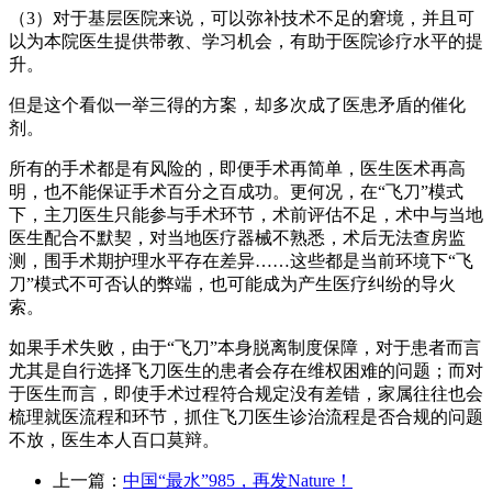
（3）对于基层医院来说，可以弥补技术不足的窘境，并且可
以为本院医生提供带教、学习机会，有助于医院诊疗水平的提
升。
但是这个看似一举三得的方案，却多次成了医患矛盾的催化
剂。
所有的手术都是有风险的，即便手术再简单，医生医术再高
明，也不能保证手术百分之百成功。更何况，在“飞刀”模式
下，主刀医生只能参与手术环节，术前评估不足，术中与当地
医生配合不默契，对当地医疗器械不熟悉，术后无法查房监
测，围手术期护理水平存在差异……这些都是当前环境下“飞
刀”模式不可否认的弊端，也可能成为产生医疗纠纷的导火
索。
如果手术失败，由于“飞刀”本身脱离制度保障，对于患者而言
尤其是自行选择飞刀医生的患者会存在维权困难的问题；而对
于医生而言，即使手术过程符合规定没有差错，家属往往也会
梳理就医流程和环节，抓住飞刀医生诊治流程是否合规的问题
不放，医生本人百口莫辩。
上一篇：
中国“最水”985，再发Nature！