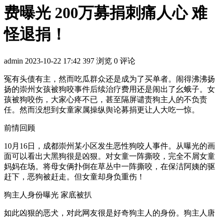
费曝光 200万募捐刺痛人心 难
怪退捐！
admin
2023-10-22 17:42
397 浏览
0 评论
冤有头债有主，然而吃瓜群众还是成为了买单者。闹得沸沸扬
扬的崇州女孩被狗咬事件后续治疗费用还是闹出了幺蛾子。女
孩被狗咬伤，大家心疼不已，甚至隔屏谴责狗主人的不负责
任。然而没想到女童家属操纵舆论募捐更让人大吃一惊。
前情回顾
10月16日，成都崇州某小区发生恶性狗咬人事件。从曝光的画
面可以看出大黑狗很是凶狠。对女童一阵撕咬，完全不屑女童
妈妈在场。将母女俩扑倒在草丛中一阵撕咬，在保洁阿姨的驱
赶下，恶狗被赶走。但女童却身负重伤！
狗主人身份曝光 家底被扒
如此凶狠的恶犬，对此网友很是好奇狗主人的身份。狗主人唐