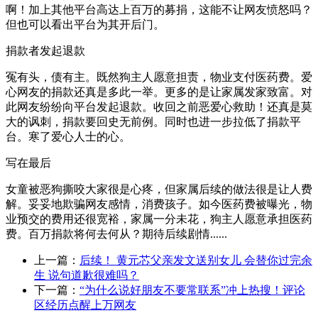
啊！加上其他平台高达上百万的募捐，这能不让网友愤怒吗？
但也可以看出平台为其开后门。
捐款者发起退款
冤有头，债有主。既然狗主人愿意担责，物业支付医药费。爱
心网友的捐款还真是多此一举。更多的是让家属发家致富。对
此网友纷纷向平台发起退款。收回之前恶爱心救助！还真是莫
大的讽刺，捐款要回史无前例。同时也进一步拉低了捐款平
台。寒了爱心人士的心。
写在最后
女童被恶狗撕咬大家很是心疼，但家属后续的做法很是让人费
解。妥妥地欺骗网友感情，消费孩子。如今医药费被曝光，物
业预交的费用还很宽裕，家属一分未花，狗主人愿意承担医药
费。百万捐款将何去何从？期待后续剧情......
上一篇：
后续！ 黄元芯父亲发文送别女儿 会替你过完余
生 说句道歉很难吗？
下一篇：
“为什么说好朋友不要常联系”冲上热搜！评论
区经历点醒上万网友