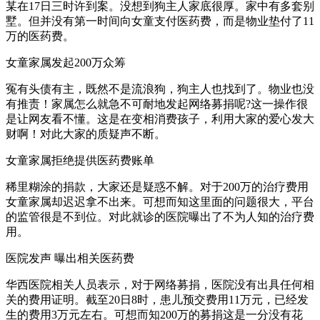
某在17日三时许到案。没想到狗主人家底很厚。家中有多套别
墅。但并没有第一时间向女童支付医药费，而是物业垫付了11
万的医药费。
女童家属发起200万众筹
冤有头债有主，既然不是流浪狗，狗主人也找到了。物业也没
有推责！家属怎么就急不可耐地发起网络募捐呢?这一操作很
是让网友看不懂。这是在变相消费孩子，利用大家的爱心发大
财啊！对此大家的质疑声不断。
女童家属拒绝提供医药费账单
稀里糊涂的捐款，大家还是疑惑不解。对于200万的治疗费用
女童家属却迟迟拿不出来。可想而知这里面的问题很大，平台
的监管很是不到位。对此就诊的医院曝出了不为人知的治疗费
用。
医院发声 曝出相关医药费
华西医院相关人员表示，对于网络募捐，医院没有出具任何相
关的费用证明。截至20日8时，患儿预交费用11万元，已经发
生的费用3万元左右。可想而知200万的募捐这是一分没有花