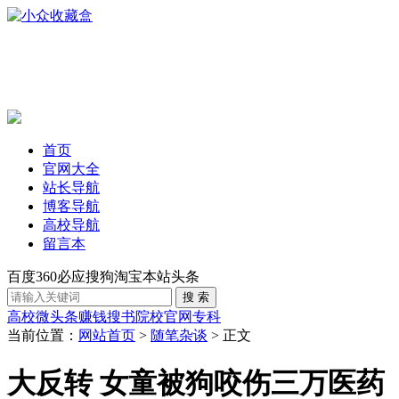
首页
官网大全
站长导航
博客导航
高校导航
留言本
百度
360
必应
搜狗
淘宝
本站
头条
高校
微头条赚钱
搜书
院校官网
专科
当前位置：
网站首页
>
随笔杂谈
> 正文
大反转 女童被狗咬伤三万医药