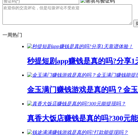
一周热门
秒提短剧app赚钱是真的吗?分享
金玉满门赚钱游戏是真的吗？金玉
真香大饭店赚钱是真的吗?300元