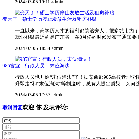
2024-07-05 19:11
admin
变天了！硕士学历停止发放生活及租房补贴
一直以来，高学历人才的福利都羡煞旁人，很多城市为了
就业补贴最近的是广东省，在8月份的时候发布了通知要取消
2024-07-05 18:34
admin
985官宣：行政人员，末位淘汰！
行政人员也开始“末位淘汰”了！据某西部985高校管
升即走”和“末位淘汰”等制度时，总有人提出质疑，为何这
2024-07-05 17:57
admin
欢迎
你
发表评论:
取消回复