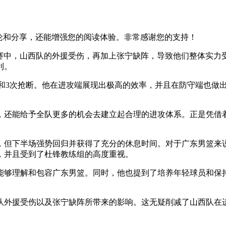
论和分享，还能增强您的阅读体验。非常感谢您的支持！
这场比赛中，山西队的外援受伤，再加上张宁缺阵，导致他们整体实
利。
攻和3次抢断。他在进攻端展现出极高的效率，并且在防守端也做
，还能给予全队更多的机会去建立起合理的进攻体系。正是凭借
，但下半场强势回归并获得了充分的休息时间。对于广东男篮来
，并且受到了杜锋教练组的高度重视。
能够理解和包容广东男篮。同时，他也提到了培养年轻球员和保
队外援受伤以及张宁缺阵所带来的影响。这无疑削减了山西队在