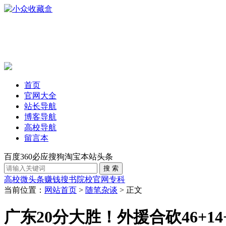
首页
官网大全
站长导航
博客导航
高校导航
留言本
百度
360
必应
搜狗
淘宝
本站
头条
高校
微头条赚钱
搜书
院校官网
专科
当前位置：
网站首页
>
随笔杂谈
> 正文
广东20分大胜！外援合砍46+14