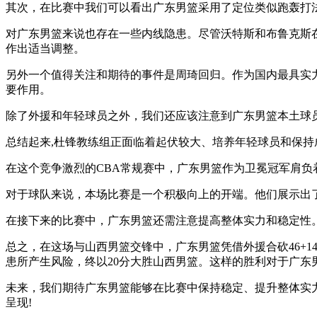
其次，在比赛中我们可以看出广东男篮采用了定位类似跑轰打
对广东男篮来说也存在一些内线隐患。尽管沃特斯和布鲁克斯
作出适当调整。
另外一个值得关注和期待的事件是周琦回归。作为国内最具实
要作用。
除了外援和年轻球员之外，我们还应该注意到广东男篮本土球
总结起来,杜锋教练组正面临着起伏较大、培养年轻球员和保
在这个竞争激烈的CBA常规赛中，广东男篮作为卫冕冠军肩
对于球队来说，本场比赛是一个积极向上的开端。他们展示出
在接下来的比赛中，广东男篮还需注意提高整体实力和稳定性
总之，在这场与山西男篮交锋中，广东男篮凭借外援合砍46+
患所产生风险，终以20分大胜山西男篮。这样的胜利对于广东
未来，我们期待广东男篮能够在比赛中保持稳定、提升整体实
呈现!