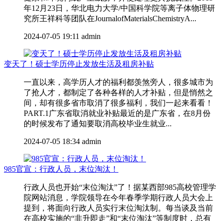
年12月23日，华北电力大学/中国科学院等离子体物理研
究所王祥科等团队在JournalofMaterialsChemistryA...
2024-07-05 19:11
admin
变天了！硕士学历停止发放生活及租房补贴
一直以来，高学历人才的福利都羡煞旁人，很多城市为
了抢人才，都制定了各种各样的人才补贴，但是悄然之
间，却有很多省市取消了很多福利，我们一起来看看！
PART.1广东省取消就业补贴最近的是广东省，在8月份
的时候发布了通知要取消高校毕业生就业...
2024-07-05 18:34
admin
985官宣：行政人员，末位淘汰！
行政人员也开始“末位淘汰”了！据某西部985高校管理学
院网站消息，学院领导在今年春季学期行政人员大会上
提到，将面向行政人员实行末位淘汰制。每当谈及当前
在高校实施的“非升即走”和“末位淘汰”等制度时，总有