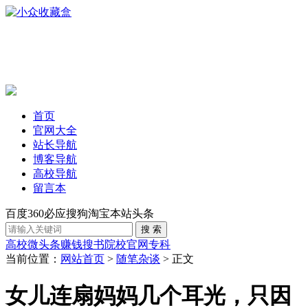
首页
官网大全
站长导航
博客导航
高校导航
留言本
百度
360
必应
搜狗
淘宝
本站
头条
高校
微头条赚钱
搜书
院校官网
专科
当前位置：
网站首页
>
随笔杂谈
> 正文
女儿连扇妈妈几个耳光，只因