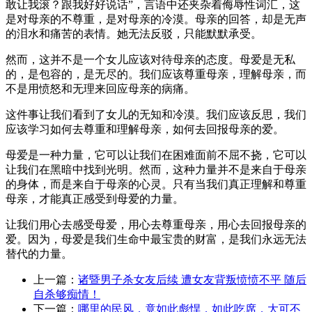
敢让我滚？跟我好好说话”，言语中还夹杂着侮辱性词汇，这
是对母亲的不尊重，是对母亲的冷漠。母亲的回答，却是无声
的泪水和痛苦的表情。她无法反驳，只能默默承受。
然而，这并不是一个女儿应该对待母亲的态度。母爱是无私
的，是包容的，是无尽的。我们应该尊重母亲，理解母亲，而
不是用愤怒和无理来回应母亲的病痛。
这件事让我们看到了女儿的无知和冷漠。我们应该反思，我们
应该学习如何去尊重和理解母亲，如何去回报母亲的爱。
母爱是一种力量，它可以让我们在困难面前不屈不挠，它可以
让我们在黑暗中找到光明。然而，这种力量并不是来自于母亲
的身体，而是来自于母亲的心灵。只有当我们真正理解和尊重
母亲，才能真正感受到母爱的力量。
让我们用心去感受母爱，用心去尊重母亲，用心去回报母亲的
爱。因为，母爱是我们生命中最宝贵的财富，是我们永远无法
替代的力量。
上一篇：
诸暨男子杀女友后续 遭女友背叛愤愤不平 随后
自杀够痴情！
下一篇：
哪里的民风，竟如此彪悍，如此吃席，大可不