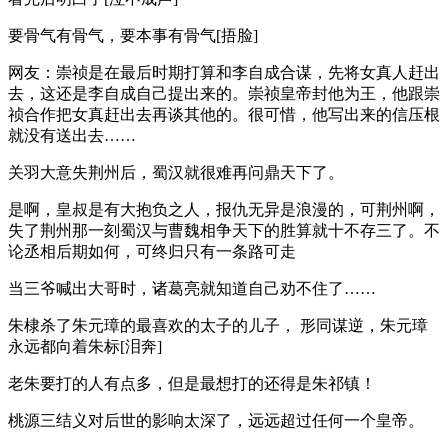
要骨气有骨气，要本事有骨气[捂脸]
网友：崇祯是在最后时期打算和李自成合谋，先将女真人赶出
去，这还是李自成自己提出来的。崇祯皇帝封他为王，他跟崇
祯合作把女真赶出去再谈其他的。很可惜，他写出来的信压根
就没有送出去……
关羽大意失荆州后，蜀汉就很难再问鼎天下了。
是啊，皇叔是有大抱负之人，报仇无异是浪漫的，可荆州啊，
失了荆州那一刻蜀汉与曹魏相争天下的胜算就十不存三了。不
论丞相后期如何，可终归只有一条路可走
当三爷喊出大哥时，诸葛亮就知道自己劝不住了……
朱棣杀了朱元璋的最喜欢的太子的儿子， 形同谋逆，朱元璋
永远都向着朱标[泪奔]
老朱要打的人有点多，但是最想打的还得是朱祁镇！
桃源三结义对后世的影响太深了，远远超过任何一个皇帝。