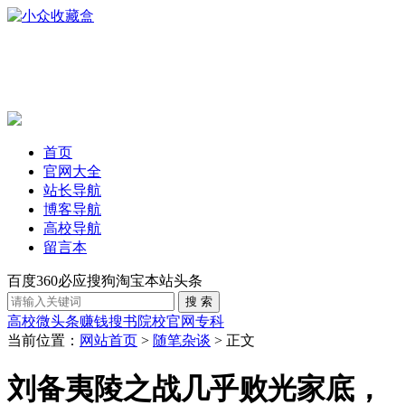
首页
官网大全
站长导航
博客导航
高校导航
留言本
百度
360
必应
搜狗
淘宝
本站
头条
高校
微头条赚钱
搜书
院校官网
专科
当前位置：
网站首页
>
随笔杂谈
> 正文
刘备夷陵之战几乎败光家底，