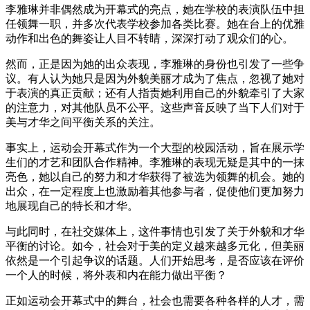
李雅琳并非偶然成为开幕式的亮点，她在学校的表演队伍中担
任领舞一职，并多次代表学校参加各类比赛。她在台上的优雅
动作和出色的舞姿让人目不转睛，深深打动了观众们的心。
然而，正是因为她的出众表现，李雅琳的身份也引发了一些争
议。有人认为她只是因为外貌美丽才成为了焦点，忽视了她对
于表演的真正贡献；还有人指责她利用自己的外貌牵引了大家
的注意力，对其他队员不公平。这些声音反映了当下人们对于
美与才华之间平衡关系的关注。
事实上，运动会开幕式作为一个大型的校园活动，旨在展示学
生们的才艺和团队合作精神。李雅琳的表现无疑是其中的一抹
亮色，她以自己的努力和才华获得了被选为领舞的机会。她的
出众，在一定程度上也激励着其他参与者，促使他们更加努力
地展现自己的特长和才华。
与此同时，在社交媒体上，这件事情也引发了关于外貌和才华
平衡的讨论。如今，社会对于美的定义越来越多元化，但美丽
依然是一个引起争议的话题。人们开始思考，是否应该在评价
一个人的时候，将外表和内在能力做出平衡？
正如运动会开幕式中的舞台，社会也需要各种各样的人才，需