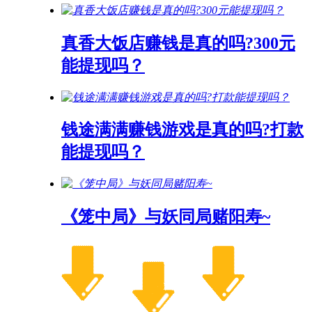
真香大饭店赚钱是真的吗?300元
能提现吗？
钱途满满赚钱游戏是真的吗?打款
能提现吗？
《笼中局》与妖同局赌阳寿~