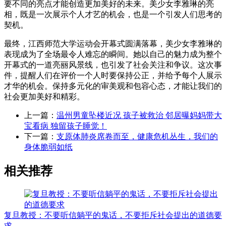
要不同的亮点才能创造更加美好的未来。美少女李雅琳的亮
相，既是一次展示个人才艺的机会，也是一个引发人们思考的
契机。
最终，江西师范大学运动会开幕式圆满落幕，美少女李雅琳的
表现成为了全场最令人难忘的瞬间。她以自己的魅力成为整个
开幕式的一道亮丽风景线，也引发了社会关注和争议。这次事
件，提醒人们在评价一个人时要保持公正，并给予每个人展示
才华的机会。保持多元化的审美观和包容心态，才能让我们的
社会更加美好和精彩。
上一篇：
温州男童坠楼近况 孩子被救治 邻居曝妈妈带大
宝看病 独留孩子睡觉！
下一篇：
支原体肺炎席卷而至，健康危机丛生，我们的
身体脆弱如纸
相关推荐
复旦教授：不要听信躺平的鬼话，不要拒斥社会提出的道德要
求