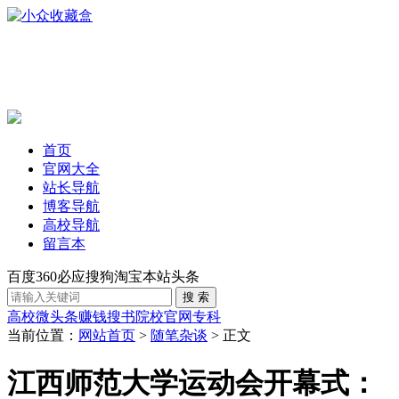
首页
官网大全
站长导航
博客导航
高校导航
留言本
百度
360
必应
搜狗
淘宝
本站
头条
高校
微头条赚钱
搜书
院校官网
专科
当前位置：
网站首页
>
随笔杂谈
> 正文
江西师范大学运动会开幕式：