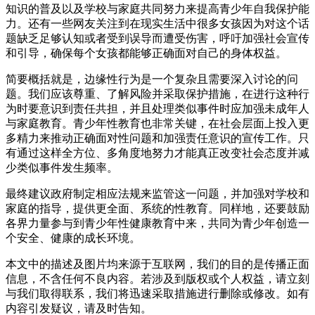
知识的普及以及学校与家庭共同努力来提高青少年自我保护能
力。还有一些网友关注到在现实生活中很多女孩因为对这个话
题缺乏足够认知或者受到误导而遭受伤害，呼吁加强社会宣传
和引导，确保每个女孩都能够正确面对自己的身体权益。
简要概括就是，边缘性行为是一个复杂且需要深入讨论的问
题。我们应该尊重、了解风险并采取保护措施，在进行这种行
为时要意识到责任共担，并且处理类似事件时应加强未成年人
与家庭教育。青少年性教育也非常关键，在社会层面上投入更
多精力来推动正确面对性问题和加强责任意识的宣传工作。只
有通过这样全方位、多角度地努力才能真正改变社会态度并减
少类似事件发生频率。
最终建议政府制定相应法规来监管这一问题，并加强对学校和
家庭的指导，提供更全面、系统的性教育。同样地，还要鼓励
各界力量参与到青少年性健康教育中来，共同为青少年创造一
个安全、健康的成长环境。
本文中的描述及图片均来源于互联网，我们的目的是传播正面
信息，不含任何不良内容。若涉及到版权或个人权益，请立刻
与我们取得联系，我们将迅速采取措施进行删除或修改。如有
内容引发疑议，请及时告知。