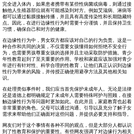
完全进入体内，如果患者携带有某些性病菌或病毒，则通过接
触他人生殖器部位就有可能感染到对方。例如艾滋病、淋病等
都可以通过黏膜接触传播，并且具有高度传染性和长期隐藏特
点。因此，在进行边缘性行为时需要十分谨慎，并且保持卫生
习惯，确保自己和对方的健康。
在边缘性行为中，男女双方都应该对自己的行为负责。这是一
种合作和共同的决策，不仅需要女孩懂得如何拒绝不安全行
为，也需要男孩尊重女孩的选择并且主动采取防护措施。青少
年性教育起到了至关重要的作用。学校和家庭应该加强对青少
年进行有针对性、科学合理的性教育，让他们真正认识到边缘
性行为带来的风险，并传授正确使用避孕方法及其他相关知
识。
在处理类似事件时，我们应当首先保护未成年人。无论是法律
还是道德上都明确规定了未成年人需要特殊呵护与照顾，在接
触边缘性行为等问题时更加如此。在此并且，家庭教育也起着
非常重要的角色。父母可以通过沟通、引导以及充分了解子女
需求来帮助他们正确面对这些问题，并提供必要支持和指导。
网友们对于这个事情有各种不同的观点，但是大部分人都认识
到了性教育和保护的重要性。有些网友强调了对边缘行为相关