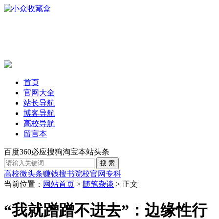
首页
官网大全
站长导航
博客导航
高校导航
留言本
百度
360
必应
搜狗
淘宝
本站
头条
高校
微头条赚钱
搜书
院校官网
专科
当前位置：
网站首页
>
随笔杂谈
> 正文
“我就蹭蹭不进去”：边缘性行