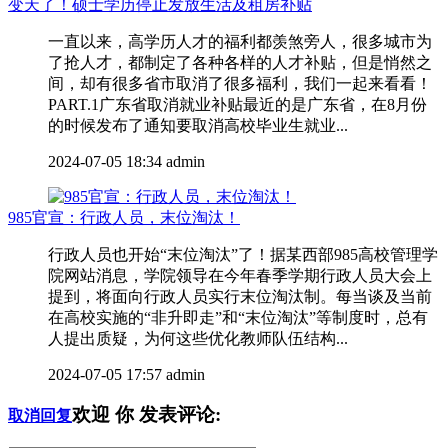
变天了！硕士学历停止发放生活及租房补贴
一直以来，高学历人才的福利都羡煞旁人，很多城市为
了抢人才，都制定了各种各样的人才补贴，但是悄然之
间，却有很多省市取消了很多福利，我们一起来看看！
PART.1广东省取消就业补贴最近的是广东省，在8月份
的时候发布了通知要取消高校毕业生就业...
2024-07-05 18:34
admin
985官宣：行政人员，末位淘汰！
行政人员也开始“末位淘汰”了！据某西部985高校管理学
院网站消息，学院领导在今年春季学期行政人员大会上
提到，将面向行政人员实行末位淘汰制。每当谈及当前
在高校实施的“非升即走”和“末位淘汰”等制度时，总有
人提出质疑，为何这些优化教师队伍结构...
2024-07-05 17:57
admin
欢迎
你
发表评论:
取消回复