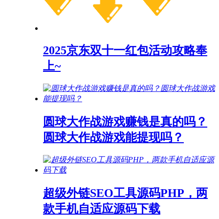
2025京东双十一红包活动攻略奉
上~
圆球大作战游戏赚钱是真的吗？
圆球大作战游戏能提现吗？
超级外链SEO工具源码PHP，两
款手机自适应源码下载