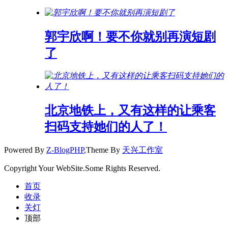
郭宇欣啊！要不你就别再演短剧
了
北京地铁上，又有这样的让乘客
扫码支持她们的人了！
Powered By
Z-BlogPHP
,Theme By
天兴工作室
Copyright Your WebSite.Some Rights Reserved.
首页
收录
关灯
顶部