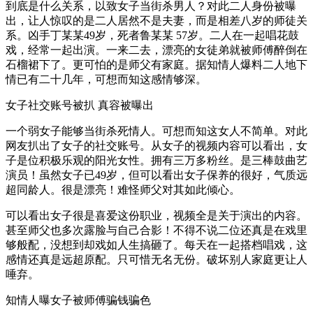
到底是什么关系，以致女子当街杀男人？对此二人身份被曝
出，让人惊叹的是二人居然不是夫妻，而是相差八岁的师徒关
系。凶手丁某某49岁，死者鲁某某 57岁。二人在一起唱花鼓
戏，经常一起出演。一来二去，漂亮的女徒弟就被师傅醉倒在
石榴裙下了。更可怕的是师父有家庭。据知情人爆料二人地下
情已有二十几年，可想而知这感情够深。
女子社交账号被扒 真容被曝出
一个弱女子能够当街杀死情人。可想而知这女人不简单。对此
网友扒出了女子的社交账号。从女子的视频内容可以看出，女
子是位积极乐观的阳光女性。拥有三万多粉丝。是三棒鼓曲艺
演员！虽然女子已49岁，但可以看出女子保养的很好，气质远
超同龄人。很是漂亮！难怪师父对其如此倾心。
可以看出女子很是喜爱这份职业，视频全是关于演出的内容。
甚至师父也多次露脸与自己合影！不得不说二位还真是在戏里
够般配，没想到却戏如人生搞砸了。每天在一起搭档唱戏，这
感情还真是远超原配。只可惜无名无份。破坏别人家庭更让人
唾弃。
知情人曝女子被师傅骗钱骗色