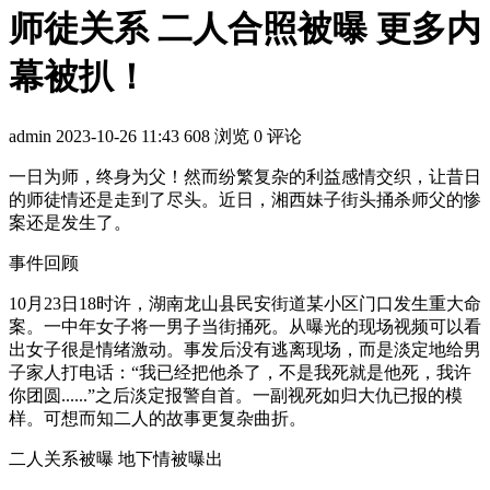
师徒关系 二人合照被曝 更多内
幕被扒！
admin
2023-10-26 11:43
608 浏览
0 评论
一日为师，终身为父！然而纷繁复杂的利益感情交织，让昔日
的师徒情还是走到了尽头。近日，湘西妹子街头捅杀师父的惨
案还是发生了。
事件回顾
10月23日18时许，湖南龙山县民安街道某小区门口发生重大命
案。一中年女子将一男子当街捅死。从曝光的现场视频可以看
出女子很是情绪激动。事发后没有逃离现场，而是淡定地给男
子家人打电话：“我已经把他杀了，不是我死就是他死，我许
你团圆......”之后淡定报警自首。一副视死如归大仇已报的模
样。可想而知二人的故事更复杂曲折。
二人关系被曝 地下情被曝出