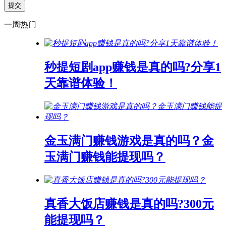
一周热门
秒提短剧app赚钱是真的吗?分享1
天靠谱体验！
金玉满门赚钱游戏是真的吗？金
玉满门赚钱能提现吗？
真香大饭店赚钱是真的吗?300元
能提现吗？