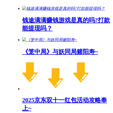
钱途满满赚钱游戏是真的吗?打款
能提现吗？
《笼中局》与妖同局赌阳寿~
2025京东双十一红包活动攻略奉
上~