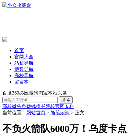
首页
官网大全
站长导航
博客导航
高校导航
留言本
百度
360
必应
搜狗
淘宝
本站
头条
高校
微头条赚钱
搜书
院校官网
专科
当前位置：
网站首页
>
随笔杂谈
> 正文
不负火箭队6000万！乌度卡点