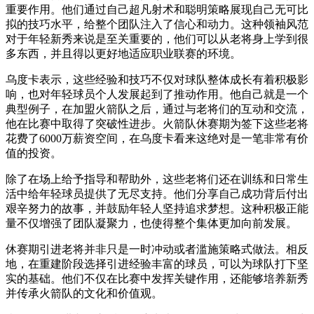
重要作用。他们通过自己超凡射术和聪明策略展现自己无可比
拟的技巧水平，给整个团队注入了信心和动力。这种领袖风范
对于年轻新秀来说是至关重要的，他们可以从老将身上学到很
多东西，并且得以更好地适应职业联赛的环境。
乌度卡表示，这些经验和技巧不仅对球队整体成长有着积极影
响，也对年轻球员个人发展起到了推动作用。他自己就是一个
典型例子，在加盟火箭队之后，通过与老将们的互动和交流，
他在比赛中取得了突破性进步。火箭队休赛期为签下这些老将
花费了6000万薪资空间，在乌度卡看来这绝对是一笔非常有价
值的投资。
除了在场上给予指导和帮助外，这些老将们还在训练和日常生
活中给年轻球员提供了无尽支持。他们分享自己成功背后付出
艰辛努力的故事，并鼓励年轻人坚持追求梦想。这种积极正能
量不仅增强了团队凝聚力，也使得整个集体更加向前发展。
休赛期引进老将并非只是一时冲动或者滥施策略式做法。相反
地，在重建阶段选择引进经验丰富的球员，可以为球队打下坚
实的基础。他们不仅在比赛中发挥关键作用，还能够培养新秀
并传承火箭队的文化和价值观。