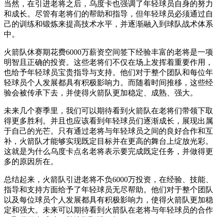
当然，在引进老将之后，乌度卡也强调了年轻球员自身的努力
和成长。尽管有老将们的帮助和指导，但年轻球员必须通过自
己的训练和锻炼来提高技术水平，并逐渐融入到球队战术体系
中。
火箭队休赛期花费6000万薪资空间签下经验丰富的老将是一项
明智且正确的投资。这些老将们不仅在场上发挥着重要作用，
也给予年轻球员宝贵指导与支持。他们对于整个团队和每位年
轻球员个人发展都具有积极影响力。而随着时间推移，这些经
验会被传承下去，并使得火箭队更加稳定、成熟、强大。
未来几个赛季里，我们可以期待看到火箭队在老将们带领下取
得更多胜利。并且也应该看到年轻球员们逐渐成长，展现出属
于自己的光芒。只有通过老将与年轻球员之间的良好合作和互
补，火箭队才能够实现既定目标并在更高的舞台上绽放光彩。
这就是为什么乌度卡点名老将表示要完成既定任务，并做得更
多的原因所在。
总结起来，火箭队引进老将不负6000万投资，在经验、技能、
指导和支持方面给予了年轻球员无尽帮助。他们对于整个团队
以及每位球员个人发展都具有积极影响力，使得火箭队更加稳
定和强大。未来可以期待看到火箭队在老将与年轻球员的合作