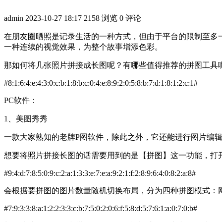
admin
2023-10-27 18:17
2158 浏览
0 评论
在朋友圈晒照是记录生活的一种方式，但由于平台的限制至多
一种连续的视觉效果，为整个故事增添色彩。
那如何将几张照片拼接成长图呢？有哪些值得推荐的拼图工具
#8:1:6:4:e:4:3:0:c:b:1:8:b:c:0:4:e:8:9:2:0:5:8:b:7:d:1:8:1:2:c:1#
PC软件：
1、美图秀秀
一款大家熟知的老牌P图软件，除此之外，它还能进行图片编
想要将照片拼接长图的话需要用到的是【拼图】这一功能，打
#9:4:d:7:8:5:0:9:c:2:a:1:3:3:e:7:e:a:9:2:1:f:2:8:9:6:4:0:8:2:a:8#
会根据要拼图的图片数量随机切换布局，分为四种拼图模式：
#7:9:3:3:8:a:1:2:2:3:3:c:b:7:5:0:2:0:6:f:5:8:d:5:7:6:1:a:0:7:0:b#