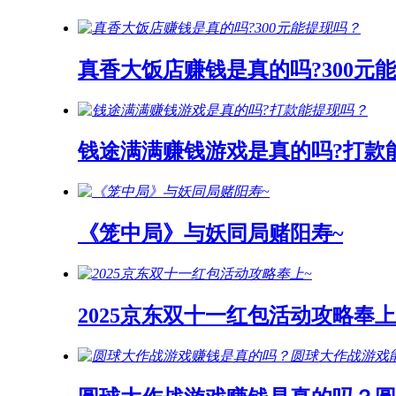
真香大饭店赚钱是真的吗?300元
钱途满满赚钱游戏是真的吗?打款
《笼中局》与妖同局赌阳寿~
2025京东双十一红包活动攻略奉上