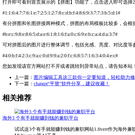
打开即可看到首页展示的【拼图】功能了，点击进入即可选择2
#1:1:6:4:7:7:6:1:e:7:2:5:1:2:7:8:c:d:b:f:4:8:6:9:3:7:7:3:b:5:d:1#
有分拼图和长图拼接两种模式，拼图的布局模板比较多，会根
#b:e:c:9:8:e:8:6:5:d:a:e:6:1:8:1:6:f:a:0:c:6:9:e:b:c:a:4:d:a:3:7#
可对拼图后的图片进行整体调节，包括光感、亮度、对比度等
#4:0:b:f:4:2:3:c:9:a:c:0:d:9:9:a:2:0:f:c:6:8:5:7:1:6:3:4:0:4:e:c#
您如发现该官方网站打不开或者跳转到异常站点，请告知本站
上一篇：
图片编辑工具这三款你一定要知道，轻松助力修
下一篇：
chatgpt“平替”软件分享，建议收藏！
相关推荐
海外3 个有手就能赚到钱的兼职平台
试试这3个有手就能赚到钱的兼职网站1.fiverr作为海外