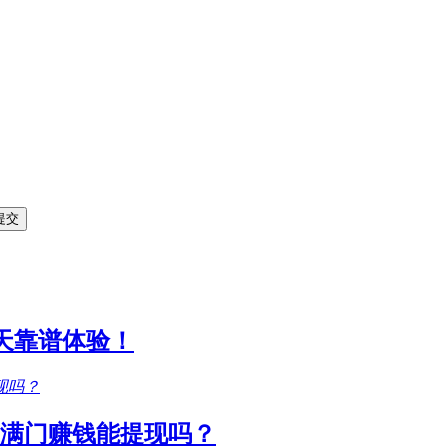
1天靠谱体验！
满门赚钱能提现吗？