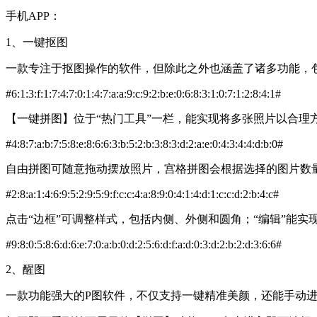
手机APP：
1、一键抠图
一款专注于抠图操作的软件，但除此之外也涵盖了诸多功能，
#6:1:3:f:1:7:4:7:0:1:4:7:a:a:9:c:9:2:b:e:0:6:8:3:1:0:7:1:2:8:4:1#
【一键拼图】位于“热门工具”一栏，能实现将多张照片以合
#4:8:7:a:b:7:5:8:e:8:6:6:3:b:5:2:b:3:8:3:d:2:a:e:0:4:3:4:4:d:b:0#
自由拼图可随意拖动摆放照片，宫格拼图会根据选择的图片数
#2:8:a:1:4:6:9:5:2:9:5:9:f:c:c:4:a:8:9:0:4:1:4:d:1:c:c:d:2:b:4:c#
点击“边框”可调整样式，包括内侧、外侧和圆角；“编辑”能实
#9:8:0:5:8:6:d:6:e:7:0:a:b:0:d:2:5:6:d:f:a:d:0:3:d:2:b:2:d:3:6:6#
2、醒图
一款功能强大的P图软件，不仅支持一键精准美颜，还能手动进