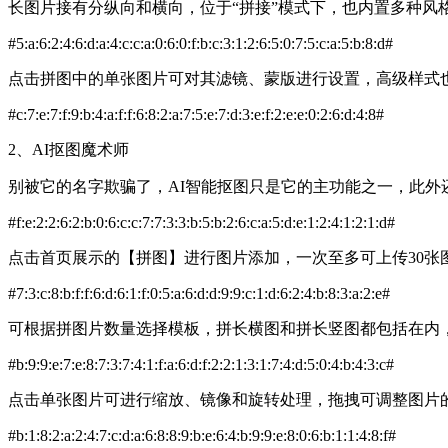
长图片接有分纵向和横向，位于“拼接”模式下，也内置多种
#5:a:6:2:4:6:d:a:4:c:c:a:0:6:0:f:b:c:3:1:2:6:5:0:7:5:c:a:5:b:8:d#
点击拼图中的单张图片可对其滤镜、蒙版进行设置，高级样式
#c:7:e:7:f:9:b:4:a:f:f:6:8:2:a:7:5:e:7:d:3:e:f:2:e:e:0:2:6:d:4:8#
2、AI抠图魔术师
别被它的名字欺骗了，AI智能抠图只是它的主功能之一，此
#f:e:2:2:6:2:b:0:6:c:c:7:7:3:3:b:5:b:2:6:c:a:5:d:e:1:2:4:1:2:1:d#
点击首页展示的【拼图】进行图片添加，一次至多可上传30
#7:3:c:8:b:f:f:6:d:6:1:f:0:5:a:6:d:d:9:9:c:1:d:6:2:4:b:8:3:a:2:e#
可根据拼图片数量选择模板，拼长横图和拼长竖图都包括在内，
#b:9:9:e:7:e:8:7:3:7:4:1:f:a:6:d:f:2:2:1:3:1:7:4:d:5:0:4:b:4:3:c#
点击单张图片可进行缩放、镜像和旋转处理，拖拽可调整图片的摆
#b:1:8:2:a:2:4:7:c:d:a:6:8:8:9:b:e:6:4:b:9:9:e:8:0:6:b:1:1:4:8:f#