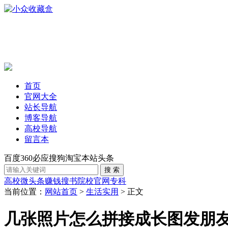
首页
官网大全
站长导航
博客导航
高校导航
留言本
百度
360
必应
搜狗
淘宝
本站
头条
高校
微头条赚钱
搜书
院校官网
专科
当前位置：
网站首页
>
生活实用
> 正文
几张照片怎么拼接成长图发朋