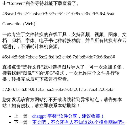
击“Convert”稍作等待就能下载查看了。
#8:a:a:1:5:e:2:1:b:4:a:0:3:3:7:e:6:1:2:1:0:8:c:d:0:d:9:5:6:4:5:a#
Convertio（Web）
一款专注于文件转换的在线工具，支持音频、视频、图像、文
档、归档、字体、电子书七种转换功能，并且所有转换都在云
端进行，不消耗计算机资源。
#5:4:4:5:6:d:7:d:c:c:5:e:2:8:d:b:2:e:4:6:7:d:b:8:4:b:7:0:6:6:a:8#
直接点击“选择文件”就可选择图片导入了，可一次添加多张，
接着找到“图像”下的“JPG”格式，一次允许两个文件并行转
换，转换完成后可下载进行查看。
#7:8:0:1:c:6:0:9:9:1:3:a:b:a:5:e:4:e:9:3:f:2:1:1:c:7:a:4:2:2:8:4#
您如发现该官方网站打不开或者跳转到异常站点，请告知本
站！如有侵权，请立即联系本站删除！
上一篇：
chatgpt“平替”软件分享，建议收藏！
下一篇：
不会吧，不会还有人不知道这6个摸鱼网站吧~