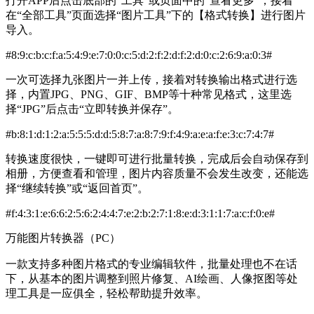
打开APP后点击底部的“工具”或页面中的“查看更多”，接着
在“全部工具”页面选择“图片工具”下的【格式转换】进行图片
导入。
#8:9:c:b:c:f:a:5:4:9:e:7:0:0:c:5:d:2:f:2:d:f:2:d:0:c:2:6:9:a:0:3#
一次可选择九张图片一并上传，接着对转换输出格式进行选
择，内置JPG、PNG、GIF、BMP等十种常见格式，这里选
择“JPG”后点击“立即转换并保存”。
#b:8:1:d:1:2:a:5:5:5:d:d:5:8:7:a:8:7:9:f:4:9:a:e:a:f:e:3:c:7:4:7#
转换速度很快，一键即可进行批量转换，完成后会自动保存到
相册，方便查看和管理，图片内容质量不会发生改变，还能选
择“继续转换”或“返回首页”。
#f:4:3:1:e:6:6:2:5:6:2:4:4:7:e:2:b:2:7:1:8:e:d:3:1:1:7:a:c:f:0:e#
万能图片转换器（PC）
一款支持多种图片格式的专业编辑软件，批量处理也不在话
下，从基本的图片调整到照片修复、AI绘画、人像抠图等处
理工具是一应俱全，轻松帮助提升效率。