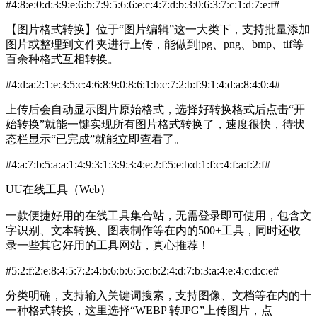
#4:8:e:0:d:3:9:e:6:b:7:9:5:6:6:e:c:4:7:d:b:3:0:6:3:7:c:1:d:7:e:f#
【图片格式转换】位于“图片编辑”这一大类下，支持批量添加
图片或整理到文件夹进行上传，能做到jpg、png、bmp、tif等
百余种格式互相转换。
#4:d:a:2:1:e:3:5:c:4:6:8:9:0:8:6:1:b:c:7:2:b:f:9:1:4:d:a:8:4:0:4#
上传后会自动显示图片原始格式，选择好转换格式后点击“开
始转换”就能一键实现所有图片格式转换了，速度很快，待状
态栏显示“已完成”就能立即查看了。
#4:a:7:b:5:a:a:1:4:9:3:1:3:9:3:4:e:2:f:5:e:b:d:1:f:c:4:f:a:f:2:f#
UU在线工具（Web）
一款便捷好用的在线工具集合站，无需登录即可使用，包含文
字识别、文本转换、图表制作等在内的500+工具，同时还收
录一些其它好用的工具网站，真心推荐！
#5:2:f:2:e:8:4:5:7:2:4:b:6:b:6:5:c:b:2:4:d:7:b:3:a:4:e:4:c:d:c:e#
分类明确，支持输入关键词搜索，支持图像、文档等在内的十
一种格式转换，这里选择“WEBP 转JPG”上传图片，点