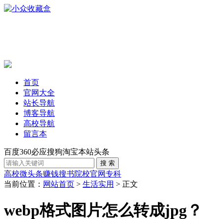
首页
官网大全
站长导航
博客导航
高校导航
留言本
百度
360
必应
搜狗
淘宝
本站
头条
高校
微头条赚钱
搜书
院校官网
专科
当前位置：
网站首页
>
生活实用
> 正文
webp格式图片怎么转成jpg？