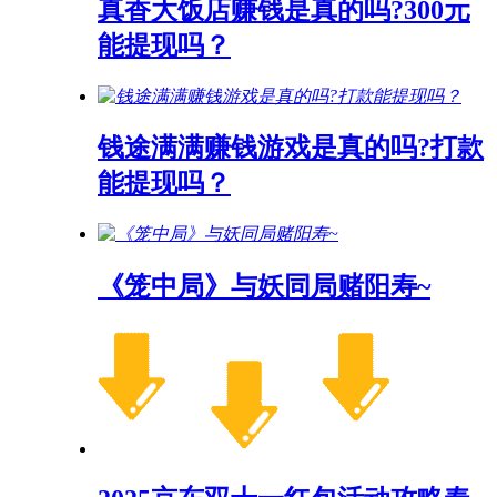
真香大饭店赚钱是真的吗?300元
能提现吗？
钱途满满赚钱游戏是真的吗?打款
能提现吗？
《笼中局》与妖同局赌阳寿~