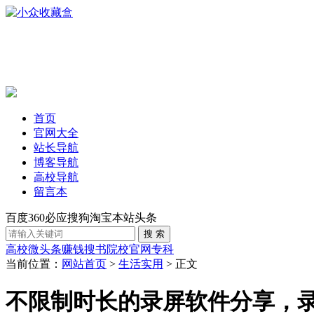
首页
官网大全
站长导航
博客导航
高校导航
留言本
百度
360
必应
搜狗
淘宝
本站
头条
高校
微头条赚钱
搜书
院校官网
专科
当前位置：
网站首页
>
生活实用
> 正文
不限制时长的录屏软件分享，