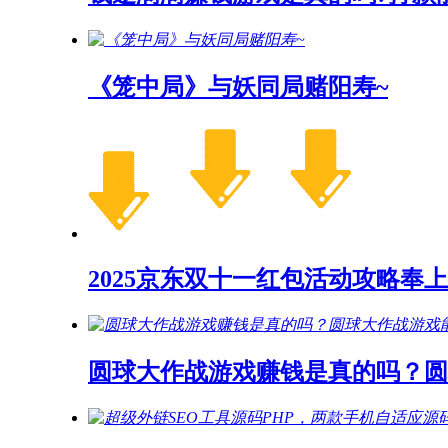
《笼中局》与妖同局赌阳寿~
2025京东双十一红包活动攻略奉上
圆球大作战游戏赚钱是真的吗？