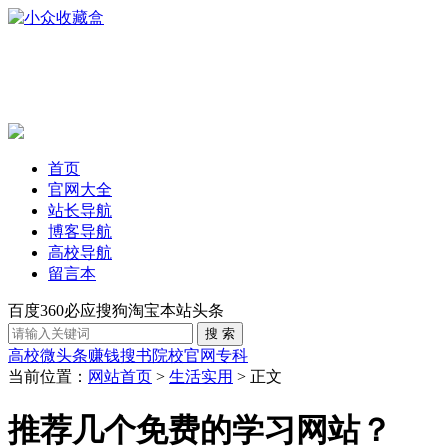
首页
官网大全
站长导航
博客导航
高校导航
留言本
百度
360
必应
搜狗
淘宝
本站
头条
高校
微头条赚钱
搜书
院校官网
专科
当前位置：
网站首页
>
生活实用
> 正文
推荐几个免费的学习网站？