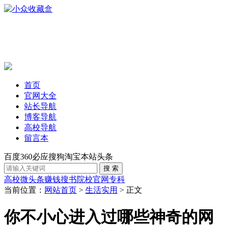
首页
官网大全
站长导航
博客导航
高校导航
留言本
百度
360
必应
搜狗
淘宝
本站
头条
高校
微头条赚钱
搜书
院校官网
专科
当前位置：
网站首页
>
生活实用
> 正文
你不小心进入过哪些神奇的网