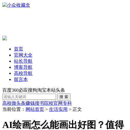
首页
官网大全
站长导航
博客导航
高校导航
留言本
百度
360
必应
搜狗
淘宝
本站
头条
高校
微头条赚钱
搜书
院校官网
专科
当前位置：
网站首页
>
生活实用
> 正文
AI绘画怎么能画出好图？值得