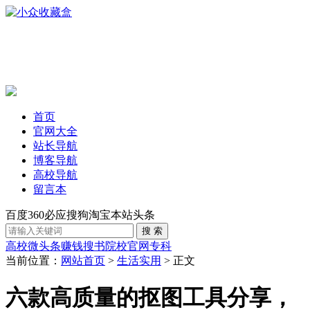
首页
官网大全
站长导航
博客导航
高校导航
留言本
百度
360
必应
搜狗
淘宝
本站
头条
高校
微头条赚钱
搜书
院校官网
专科
当前位置：
网站首页
>
生活实用
> 正文
六款高质量的抠图工具分享，